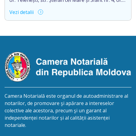
or. Telenești, str. Ștefan cel Mare și Sfânt nr. 4, of.
1, anunță despre deschiderea procedurii
Vezi detalii
succesorale în urma decesului cet. BOSÎNCEANU
ION, născut/ă la 21.07.1980, cod personal
0991201351317, decedat/ă la data de 15.05.2021
/cincisprezece mai anul două mii douăzeci și unu/.
Eliberarea certificatului de moștenitor este […]
Camera Notarială este organul de autoadministrare al
notarilor, de promovare şi apărare a intereselor
colective ale acestora, precum şi un garant al
independenței notarilor și al calității asistenței
notariale.