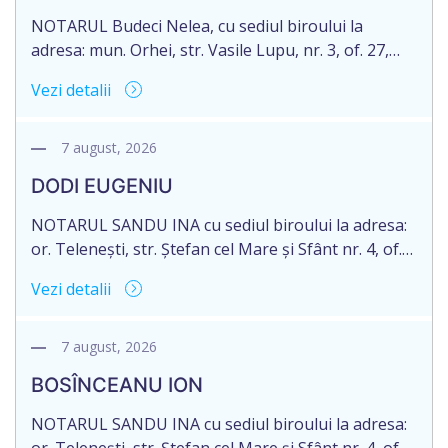
moștenitor este planificată în prealabil pentru […]
NOTARUL Budeci Nelea, cu sediul biroului la
adresa: mun. Orhei, str. Vasile Lupu, nr. 3, of. 27,
anunță despre deschiderea procedurii succesorale
Vezi detalii
în urma decesului cet. TULBURI GHEORGHE,
născut/ă la 18.06.1970, IDNP 2002027022038,
decedat/ă la 16 mai 2026. Eliberarea certificatului de
7 august, 2026
moștenitor este planificată în prealabil după data
DODI EUGENIU
de 16.05.2027 termenul de opțiune pentru
acceptarea […]
NOTARUL SANDU INA cu sediul biroului la adresa:
or. Telenești, str. Ștefan cel Mare și Sfânt nr. 4, of.
1, anunță despre deschiderea procedurii
Vezi detalii
succesorale în urma decesului cet. DODI EUGENIU,
născut/ă la 11.03.1941, cod personal
2003035009604, decedat/ă la data de 12.01.2026
7 august, 2026
/doisprezece ianuarie anul două mii douăzeci și
BOSÎNCEANU ION
șase/. Eliberarea certificatului de moștenitor este
[…]
NOTARUL SANDU INA cu sediul biroului la adresa: