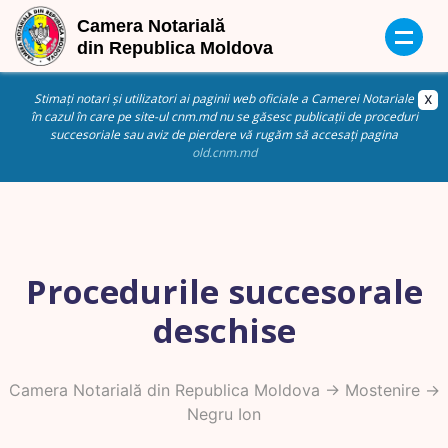
Stimați notari și utilizatori ai paginii web oficiale a Camerei Notariale
în cazul în care pe site-ul cnm.md nu se găsesc publicații de proceduri
succesoriale sau aviz de pierdere vă rugăm să accesați pagina
old.cnm.md
Procedurile succesorale
deschise
Camera Notarială din Republica Moldova
->
Mostenire
->
Negru Ion