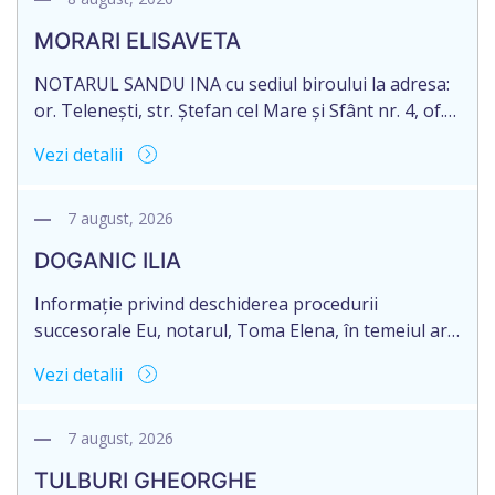
MORARI ELISAVETA
NOTARUL SANDU INA cu sediul biroului la adresa:
or. Telenești, str. Ștefan cel Mare și Sfânt nr. 4, of.
1, anunță despre deschiderea procedurii
Vezi detalii
succesorale în urma decesului cet. MORARI
ELISAVETA, născut/ă la 21.10.1945, cod personal
2005035073658, decedat/ă la data de 09.03.2026
7 august, 2026
/nouă martie anul două mii douăzeci și șase/.
DOGANIC ILIA
Eliberarea certificatului de moștenitor este […]
Informație privind deschiderea procedurii
succesorale Eu, notarul, Toma Elena, în temeiul art.
71 Legii 246/2018 privind la procedură notarială
Vezi detalii
notific Moștenitorii/ persoană care are un interes
legitim, despre deschiderea procedurii succesorale
notariale în urma decesului cet. DOGANIC ILIA,
7 august, 2026
decedat la data de 09.02.2025, cod personal
TULBURI GHEORGHE
2007040006216. Eliberarea certificatului de