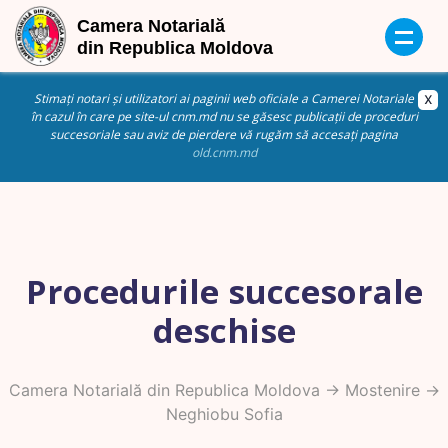
Stimați notari și utilizatori ai paginii web oficiale a Camerei Notariale
în cazul în care pe site-ul cnm.md nu se găsesc publicații de proceduri
succesoriale sau aviz de pierdere vă rugăm să accesați pagina
old.cnm.md
Procedurile succesorale
deschise
Camera Notarială din Republica Moldova
->
Mostenire
->
Neghiobu Sofia