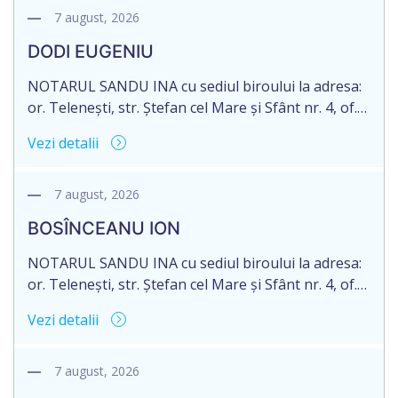
decedat/ă la 16 mai 2026. Eliberarea certificatului de
7 august, 2026
moștenitor este planificată în prealabil după data
DODI EUGENIU
de 16.05.2027 termenul de opțiune pentru
acceptarea […]
NOTARUL SANDU INA cu sediul biroului la adresa:
or. Telenești, str. Ștefan cel Mare și Sfânt nr. 4, of.
1, anunță despre deschiderea procedurii
Vezi detalii
succesorale în urma decesului cet. DODI EUGENIU,
născut/ă la 11.03.1941, cod personal
2003035009604, decedat/ă la data de 12.01.2026
7 august, 2026
/doisprezece ianuarie anul două mii douăzeci și
BOSÎNCEANU ION
șase/. Eliberarea certificatului de moștenitor este
[…]
NOTARUL SANDU INA cu sediul biroului la adresa:
or. Telenești, str. Ștefan cel Mare și Sfânt nr. 4, of.
1, anunță despre deschiderea procedurii
Vezi detalii
succesorale în urma decesului cet. BOSÎNCEANU
ION, născut/ă la 21.07.1980, cod personal
0991201351317, decedat/ă la data de 15.05.2021
7 august, 2026
/cincisprezece mai anul două mii douăzeci și unu/.