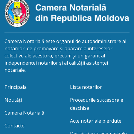
cet.Gurușciuc Ana, cetățeană moldoveană, a.n. 26
ianuarie […]
Camera Notarială este organul de autoadministrare al
notarilor, de promovare şi apărare a intereselor
colective ale acestora, precum şi un garant al
independenței notarilor și al calității asistenței
notariale.
Principala
Lista notarilor
Noutăți
Procedurile succesorale
deschise
Camera Notarială
Acte notariale pierdute
Contacte
Decizii și procese-verbale