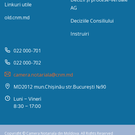
Linkuri utile
AG
old.cnm.md
Deciziile Consiliului
Instruiri
022 000-701
022 000-702
camera.notariala@cnm.md
MD2012 mun.Chișinău str.București №90
Luni – Vineri
8:30 – 17:00
Copyright © Camera Notariala din Moldova. All Rights Reserved