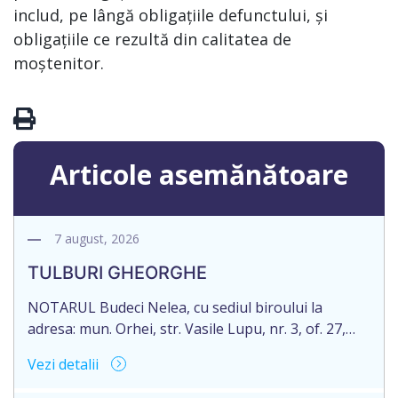
includ, pe lângă obligațiile defunctului, și
obligațiile ce rezultă din calitatea de
moștenitor.
Articole asemănătoare
7 august, 2026
TULBURI GHEORGHE
NOTARUL Budeci Nelea, cu sediul biroului la
adresa: mun. Orhei, str. Vasile Lupu, nr. 3, of. 27,
anunță despre deschiderea procedurii succesorale
Vezi detalii
în urma decesului cet. TULBURI GHEORGHE,
născut/ă la 18.06.1970, IDNP 2002027022038,