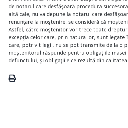
de notarul care desfăşoară procedura succesoral
altă cale, nu va depune la notarul care desfăşoa
renunţare la moştenire, se consideră că moşteni
Astfel, către moştenitor vor trece toate drepturi
excepţia celor care, prin natura lor, sunt legat
care, potrivit legii, nu se pot transmite de la o p
moştenitorul răspunde pentru obligaţiile masei s
defunctului, şi obligaţiile ce rezultă din calitate