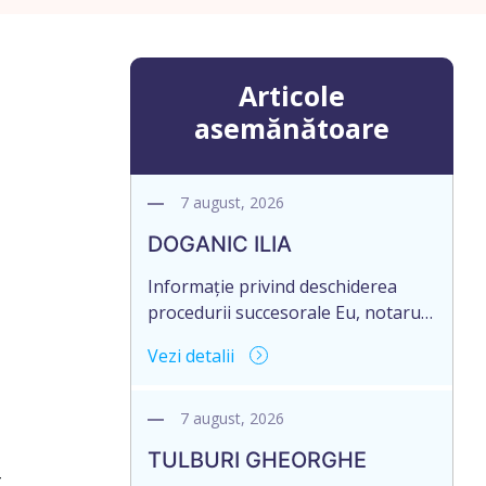
Articole
asemănătoare
7 august, 2026
DOGANIC ILIA
Informație privind deschiderea
procedurii succesorale Eu, notarul,
Toma Elena, în temeiul art. 71 Legii
Vezi detalii
246/2018 privind la procedură
notarială notific Moștenitorii/
persoană care are un interes
7 august, 2026
legitim, despre deschiderea
TULBURI GHEORGHE
procedurii succesorale notariale în
t