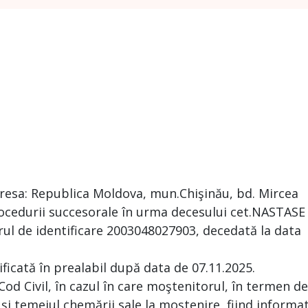
resa: Republica Moldova, mun.Chişinău, bd. Mircea
rocedurii succesorale în urma decesului cet.NASTASE
ul de identificare 2003048027903, decedată la data
ificată în prealabil după data de 07.11.2025.
 Cod Civil, în cazul în care moştenitorul, în termen de
 şi temeiul chemării sale la moştenire, fiind informa