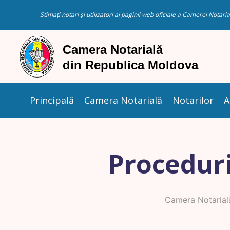
Stimați notari și utilizatori ai paginii web oficiale a Camerei Nota
Principală
Camera Notarială
Notarilor
A
Proceduri
Camera Notarial