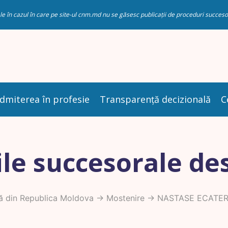
riale în cazul în care pe site-ul cnm.md nu se găsesc publicații de proceduri succ
dmiterea în profesie
Transparență decizională
C
le succesorale de
ă din Republica Moldova
->
Mostenire
-> NASTASE ECATER