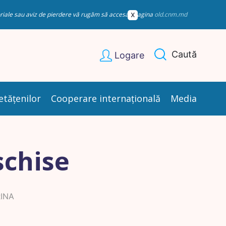
esoriale sau aviz de pierdere vă rugăm să accesați pagina
old.cnm.md
Caută
Logare
etățenilor
Cooperare internațională
Media
schise
INA