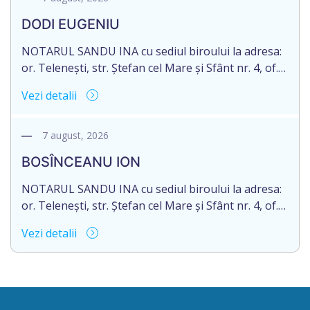
moștenitor este planificată în prealabil după data
DODI EUGENIU
de 16.05.2027 termenul de opțiune pentru
acceptarea […]
NOTARUL SANDU INA cu sediul biroului la adresa:
or. Telenești, str. Ștefan cel Mare și Sfânt nr. 4, of.
1, anunță despre deschiderea procedurii
Vezi detalii
succesorale în urma decesului cet. DODI EUGENIU,
născut/ă la 11.03.1941, cod personal
2003035009604, decedat/ă la data de 12.01.2026
7 august, 2026
/doisprezece ianuarie anul două mii douăzeci și
BOSÎNCEANU ION
șase/. Eliberarea certificatului de moștenitor este
[…]
NOTARUL SANDU INA cu sediul biroului la adresa:
or. Telenești, str. Ștefan cel Mare și Sfânt nr. 4, of.
1, anunță despre deschiderea procedurii
Vezi detalii
succesorale în urma decesului cet. BOSÎNCEANU
ION, născut/ă la 21.07.1980, cod personal
0991201351317, decedat/ă la data de 15.05.2021
/cincisprezece mai anul două mii douăzeci și unu/.
Eliberarea certificatului de moștenitor este […]