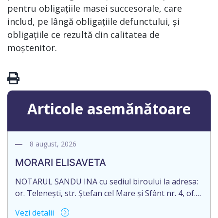
pentru obligațiile masei succesorale, care
includ, pe lângă obligațiile defunctului, și
obligațiile ce rezultă din calitatea de
moștenitor.
Articole asemănătoare
8 august, 2026
MORARI ELISAVETA
NOTARUL SANDU INA cu sediul biroului la adresa:
or. Telenești, str. Ștefan cel Mare și Sfânt nr. 4, of.
1, anunță despre deschiderea procedurii
Vezi detalii
succesorale în urma decesului cet. MORARI