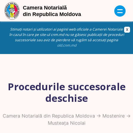
Stimați notari și utilizatori ai paginii web oficiale a Camerei Notariale
în cazul în care pe site-ul cnm.md nu se găsesc publicații de proceduri
succesoriale sau aviz de pierdere vă rugăm să accesați pagina
old.cnm.md
Procedurile succesorale
deschise
Camera Notarială din Republica Moldova
->
Mostenire
->
Musteața Nicolai