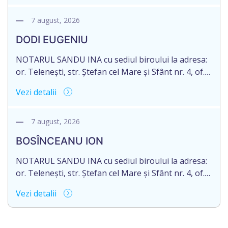
născut/ă la 18.06.1970, IDNP 2002027022038,
decedat/ă la 16 mai 2026. Eliberarea certificatului de
7 august, 2026
moștenitor este planificată în prealabil după data
DODI EUGENIU
de 16.05.2027 termenul de opțiune pentru
acceptarea […]
NOTARUL SANDU INA cu sediul biroului la adresa:
or. Telenești, str. Ștefan cel Mare și Sfânt nr. 4, of.
1, anunță despre deschiderea procedurii
Vezi detalii
succesorale în urma decesului cet. DODI EUGENIU,
născut/ă la 11.03.1941, cod personal
2003035009604, decedat/ă la data de 12.01.2026
7 august, 2026
/doisprezece ianuarie anul două mii douăzeci și
BOSÎNCEANU ION
șase/. Eliberarea certificatului de moștenitor este
[…]
NOTARUL SANDU INA cu sediul biroului la adresa:
or. Telenești, str. Ștefan cel Mare și Sfânt nr. 4, of.
1, anunță despre deschiderea procedurii
Vezi detalii
succesorale în urma decesului cet. BOSÎNCEANU
ION, născut/ă la 21.07.1980, cod personal
0991201351317, decedat/ă la data de 15.05.2021