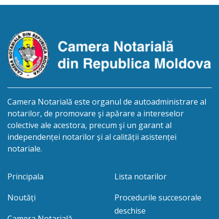
/cincisprezece mai anul două mii douăzeci și unu/.
Eliberarea certificatului de moștenitor este […]
Camera Notarială este organul de autoadministrare al
notarilor, de promovare şi apărare a intereselor
colective ale acestora, precum şi un garant al
independenței notarilor și al calității asistenței
notariale.
Principala
Lista notarilor
Noutăți
Procedurile succesorale
deschise
Camera Notarială