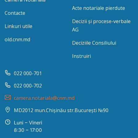
Acte notariale pierdute
Contacte
Decizii și procese-verbale
Linkuri utile
AG
old.cnm.md
Deciziile Consiliului
Instruiri
022 000-701
022 000-702
camera.notariala@cnm.md
MD2012 mun.Chișinău str.București №90
Luni – Vineri
8:30 – 17:00