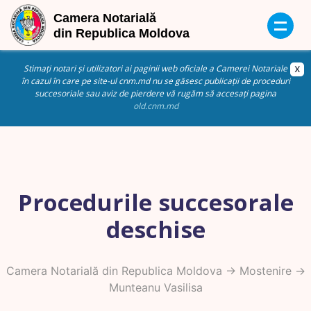
Stimați notari și utilizatori ai paginii web oficiale a Camerei Notariale
în cazul în care pe site-ul cnm.md nu se găsesc publicații de proceduri
succesoriale sau aviz de pierdere vă rugăm să accesați pagina
old.cnm.md
Procedurile succesorale
deschise
Camera Notarială din Republica Moldova
->
Mostenire
->
Munteanu Vasilisa