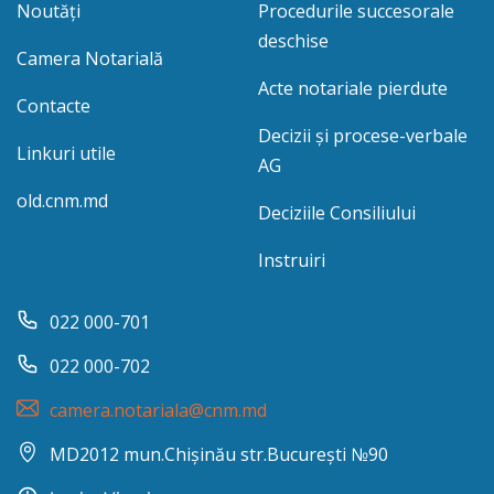
Noutăți
Procedurile succesorale
deschise
Camera Notarială
Acte notariale pierdute
Contacte
Decizii și procese-verbale
Linkuri utile
AG
old.cnm.md
Deciziile Consiliului
Instruiri
022 000-701
022 000-702
camera.notariala@cnm.md
MD2012 mun.Chișinău str.București №90