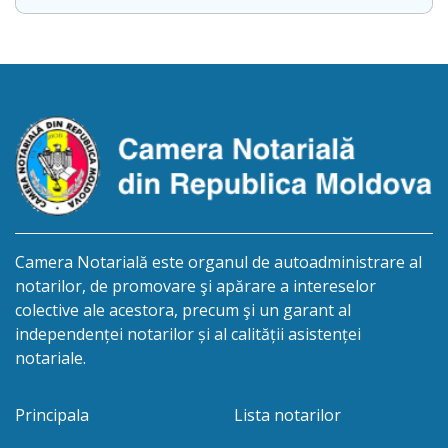
procedurii succesorale în urma decesului Țarălungă
Vladimir, născut la 02.06.1939, numărul de
identificare 0982605261894, decedat la 01.12.2020.
Eliberarea certificatului de moştenitor este
planificată în prealabil pentru data de 01.10.2026.
[…]
Camera Notarială este organul de autoadministrare al
notarilor, de promovare şi apărare a intereselor
colective ale acestora, precum şi un garant al
independenței notarilor și al calității asistenței
notariale.
Principala
Lista notarilor