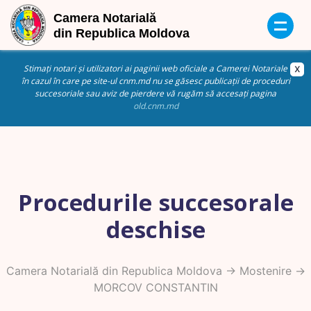
Stimați notari și utilizatori ai paginii web oficiale a Camerei Notariale
în cazul în care pe site-ul cnm.md nu se găsesc publicații de proceduri
succesoriale sau aviz de pierdere vă rugăm să accesați pagina
old.cnm.md
Procedurile succesorale
deschise
Camera Notarială din Republica Moldova
->
Mostenire
->
MORCOV CONSTANTIN