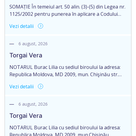
SOMAȚIE În temeiul art. 50 alin. (3)-(5) din Legea nr.
1125/2002 pentru punerea în aplicare a Codului
civil al R. Moldova, notarul Bloşenco Diana, cu
Vezi detalii
sediul biroului în mun. Chişinău, str. Academiei, nr.
12, aduce la cunoștință cet. BENAR SVETLANA,
născută la 04.12.1973 și COȘKUN NATALIA, născută
6 august, 2026
la 30.05.1967, reședința obișnuită a cărora nu este
Torgai Vera
[…]
NOTARUL Burac Lilia cu sediul biroului la adresa:
Republica Moldova, MD 2009, mun. Chişinău str.
Mitropolit Gavriil Bănulescu-Bodoni nr. 9, anunţă
Vezi detalii
despre deschiderea procedurii succesorale în urma
decesului cet. Torgai Ion, născut/ă la 27 februarie
1959, IDNP 2001040203219, decedat/ă la 31 mai
6 august, 2026
2026. Informăm succesibilii, că conform
Torgai Vera
prevederilor legale, pentru moștenirile deschise
începând cu 01.04.2026, […]
NOTARUL Burac Lilia cu sediul biroului la adresa:
Republica Moldova, MD 2009, mun.Chişinău