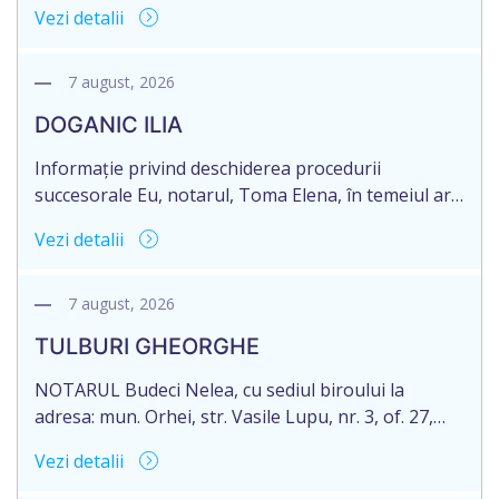
1, anunță despre deschiderea procedurii
Vezi detalii
succesorale în urma decesului cet. MORARI
ELISAVETA, născut/ă la 21.10.1945, cod personal
2005035073658, decedat/ă la data de 09.03.2026
7 august, 2026
/nouă martie anul două mii douăzeci și șase/.
DOGANIC ILIA
Eliberarea certificatului de moștenitor este […]
Informație privind deschiderea procedurii
succesorale Eu, notarul, Toma Elena, în temeiul art.
71 Legii 246/2018 privind la procedură notarială
Vezi detalii
notific Moștenitorii/ persoană care are un interes
legitim, despre deschiderea procedurii succesorale
notariale în urma decesului cet. DOGANIC ILIA,
7 august, 2026
decedat la data de 09.02.2025, cod personal
TULBURI GHEORGHE
2007040006216. Eliberarea certificatului de
moștenitor este planificată în prealabil pentru […]
NOTARUL Budeci Nelea, cu sediul biroului la
adresa: mun. Orhei, str. Vasile Lupu, nr. 3, of. 27,
anunță despre deschiderea procedurii succesorale
Vezi detalii
în urma decesului cet. TULBURI GHEORGHE,
născut/ă la 18.06.1970, IDNP 2002027022038,