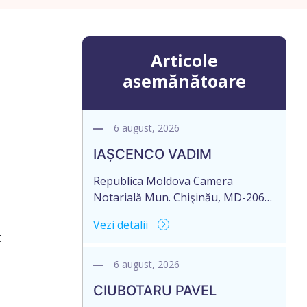
Articole
asemănătoare
6 august, 2026
IAȘCENCO VADIM
Republica Moldova Camera
Notarială Mun. Chişinău, MD-2068,
str. Miron Costin 12, ap.1 Biroul
Vezi detalii
Notarial al Notarului PANCOVA
t
NELLI Tel: (+ 373 22) 43-45-06; 43-
45-07 Nr. de ieșire: 485 Din 06
6 august, 2026
august 2026 CAMERA NOTARIALĂ
CIUBOTARU PAVEL
MD-2012, mun. Chișinău, str.