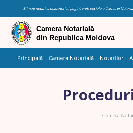
Stimați notari și utilizatori ai paginii web oficiale a Camerei Nota
Principală
Camera Notarială
Notarilor
A
Proceduri
Camera Notar