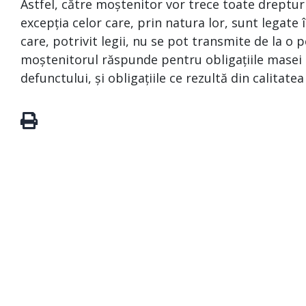
Astfel, către moștenitor vor trece toate drepturi
excepția celor care, prin natura lor, sunt legat
care, potrivit legii, nu se pot transmite de la o p
moștenitorul răspunde pentru obligațiile masei s
defunctului, și obligațiile ce rezultă din calitate