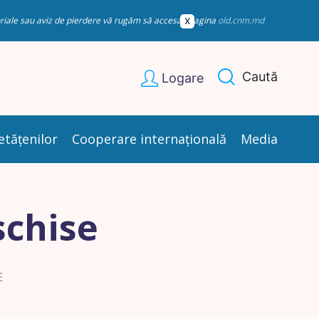
esoriale sau aviz de pierdere vă rugăm să accesați pagina
old.cnm.md
Caută
Logare
etățenilor
Cooperare internațională
Media
schise
E