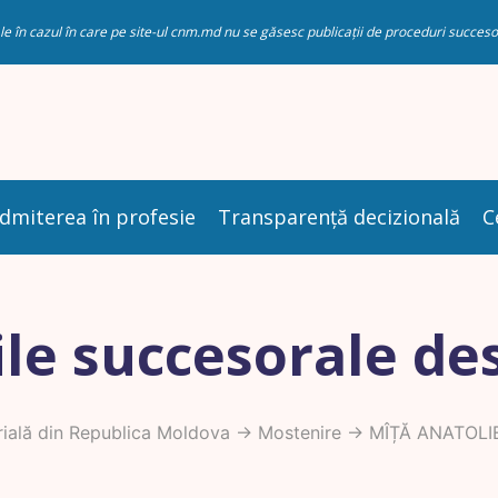
riale în cazul în care pe site-ul cnm.md nu se găsesc publicații de proceduri succ
dmiterea în profesie
Transparență decizională
C
le succesorale de
ială din Republica Moldova
->
Mostenire
-> MÎȚĂ ANATOLI