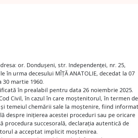
resa: or. Dondușeni, str. Independenței, nr. 25,
le în urma decesului MÎȚĂ ANATOLIE, decedat la 07
 30 martie 1960.
ificată în prealabil pentru data 26 noiembrie 2025.
 Cod Civil, în cazul în care moștenitorul, în termen de
 și temeiul chemării sale la moștenire, fiind informa
ă despre inițierea acestei proceduri sau pe oricare
ră procedura succesorală, declarația autentică de
torul a acceptat implicit moștenirea.