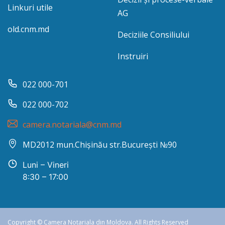
Linkuri utile
AG
old.cnm.md
Deciziile Consiliului
Instruiri
022 000-701
022 000-702
camera.notariala@cnm.md
MD2012 mun.Chișinău str.București №90
Luni – Vineri
8:30 – 17:00
Copyright © Camera Notariala din Moldova. All Rights Reserved