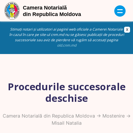
Stimați notari și utilizatori ai paginii web oficiale a Camerei Notariale
în cazul în care pe site-ul cnm.md nu se găsesc publicații de proceduri
succesoriale sau aviz de pierdere vă rugăm să accesați pagina
old.cnm.md
Procedurile succesorale
deschise
Camera Notarială din Republica Moldova
->
Mostenire
->
Misail Natalia