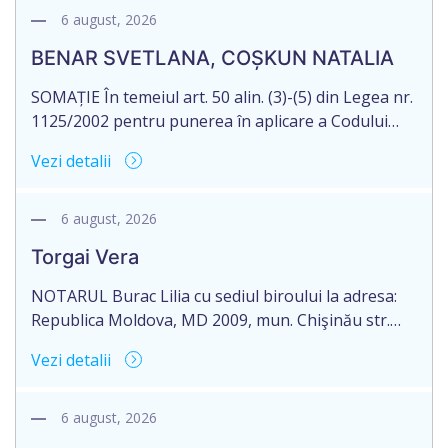
născut la 30.10.1977, reședința obișnuită a căruia
6 august, 2026
nu este cunoscută, despre deschiderea procedurii
BENAR SVETLANA, COȘKUN NATALIA
succesorale după […]
SOMAȚIE În temeiul art. 50 alin. (3)-(5) din Legea nr.
1125/2002 pentru punerea în aplicare a Codului
civil al R. Moldova, notarul Bloşenco Diana, cu
Vezi detalii
sediul biroului în mun. Chişinău, str. Academiei, nr.
12, aduce la cunoștință cet. BENAR SVETLANA,
născută la 04.12.1973 și COȘKUN NATALIA, născută
6 august, 2026
la 30.05.1967, reședința obișnuită a cărora nu este
Torgai Vera
[…]
NOTARUL Burac Lilia cu sediul biroului la adresa:
Republica Moldova, MD 2009, mun. Chişinău str.
Mitropolit Gavriil Bănulescu-Bodoni nr. 9, anunţă
Vezi detalii
despre deschiderea procedurii succesorale în urma
decesului cet. Torgai Ion, născut/ă la 27 februarie
1959, IDNP 2001040203219, decedat/ă la 31 mai
6 august, 2026
2026. Informăm succesibilii, că conform