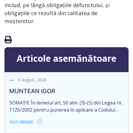
includ, pe lângă obligațiile defunctului, și
obligațiile ce rezultă din calitatea de
moștenitor.
Articole asemănătoare
6 august, 2026
MUNTEAN IGOR
SOMAȚIE În temeiul art. 50 alin. (3)-(5) din Legea nr.
1125/2002 pentru punerea în aplicare a Codului
civil al R. Moldova, notarul Bloşenco Diana, cu
Vezi detalii
sediul biroului în mun. Chişinău, str. Academiei, nr.
12, aduce la cunoștință cet. MUNTEAN IGOR,