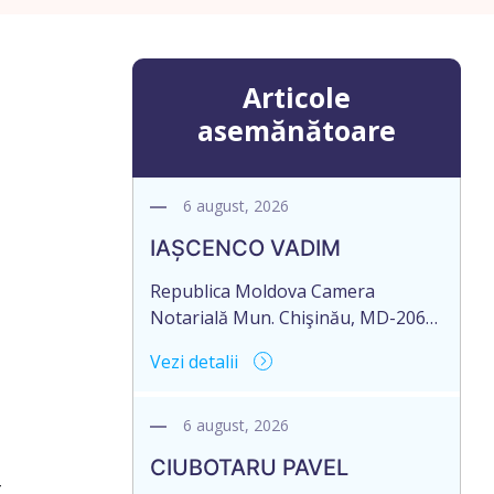
Articole
asemănătoare
6 august, 2026
IAȘCENCO VADIM
Republica Moldova Camera
Notarială Mun. Chişinău, MD-2068,
str. Miron Costin 12, ap.1 Biroul
Vezi detalii
Notarial al Notarului PANCOVA
NELLI Tel: (+ 373 22) 43-45-06; 43-
45-07 Nr. de ieșire: 485 Din 06
6 august, 2026
august 2026 CAMERA NOTARIALĂ
CIUBOTARU PAVEL
MD-2012, mun. Chișinău, str.
t