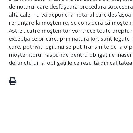
de notarul care desfăşoară procedura succesoral
altă cale, nu va depune la notarul care desfăşoa
renunţare la moştenire, se consideră că moşteni
Astfel, către moştenitor vor trece toate drepturi
excepţia celor care, prin natura lor, sunt legat
care, potrivit legii, nu se pot transmite de la o p
moştenitorul răspunde pentru obligaţiile masei s
defunctului, şi obligaţiile ce rezultă din calitate