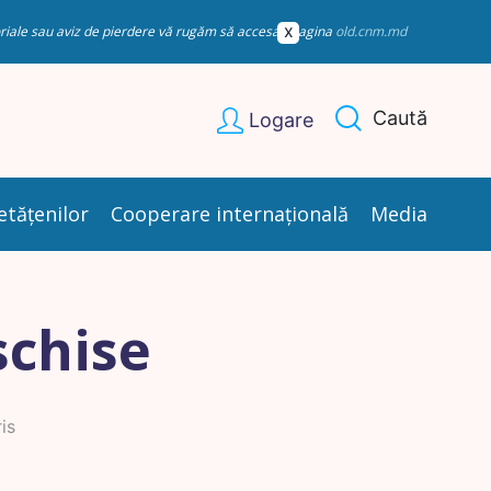
esoriale sau aviz de pierdere vă rugăm să accesați pagina
old.cnm.md
Caută
Logare
etățenilor
Cooperare internațională
Media
schise
is