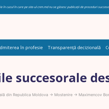
riale în cazul în care pe site-ul cnm.md nu se găsesc publicații de proceduri succ
dmiterea în profesie
Transparență decizională
C
le succesorale de
ală din Republica Moldova
->
Mostenire
-> Maximencov Bor