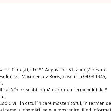
:or. Floreşti, str. 31 August nr. 51, anunţă despre
sului cet. Maximencov Boris, născut la 04.08.1945,
1.
ificată în prealabil după expirarea termenului de 3
al.
 Cod Civil, în cazul în care moştenitorul, în termen de
 şi temeiul chemării sale la moştenire, fiind informa