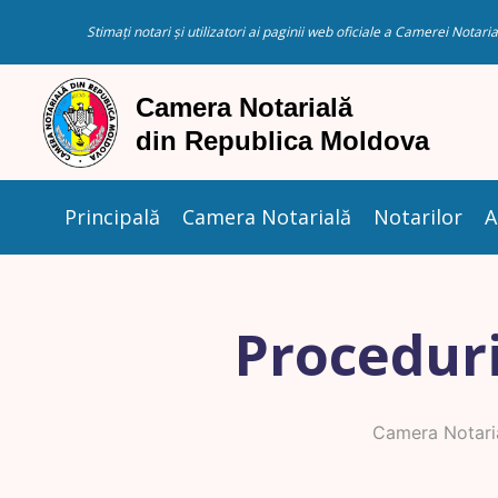
Stimați notari și utilizatori ai paginii web oficiale a Camerei Nota
Principală
Camera Notarială
Notarilor
A
Proceduri
Camera Notari