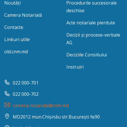
Noutăți
Procedurile succesorale
deschise
Camera Notarială
Acte notariale pierdute
Contacte
Decizii și procese-verbale
Linkuri utile
AG
old.cnm.md
Deciziile Consiliului
Instruiri
022 000-701
022 000-702
camera.notariala@cnm.md
MD2012 mun.Chișinău str.București №90