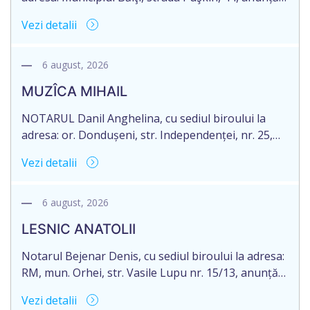
despre deschiderea procedurii succesorale în urma
Vezi detalii
decesului cet. Bucioc Mihail, născut la 20 august
1944, IDNP 2003037030918, decedat la 28
decembrie 2019. Eliberarea certificatului de
6 august, 2026
moștenitor este planificată în prealabil după data
MUZÎCA MIHAIL
de 06.09.2026. În conformitate cu prevederile art.
2390 alin. […]
NOTARUL Danil Anghelina, cu sediul biroului la
adresa: or. Dondușeni, str. Independenței, nr. 25,
anunță despre deschiderea procedurii succesorale
Vezi detalii
în urma decesului MUZÎCA MIHAIL, decedat la 03
decembrie 2025, IDNP 2005011007349, născut la
data 05.09.1943. Eliberarea certificatului de
6 august, 2026
moștenitor este planificată în prealabil pentru data
LESNIC ANATOLII
06 noiembrie 2026. În conformitate cu prevederile
art. 2390 alin. […]
Notarul Bejenar Denis, cu sediul biroului la adresa:
RM, mun. Orhei, str. Vasile Lupu nr. 15/13, anunță
despre deschiderea procedurii succesorale în urma
Vezi detalii
decesului dlui LESNIC ANATOLII, cetățean al