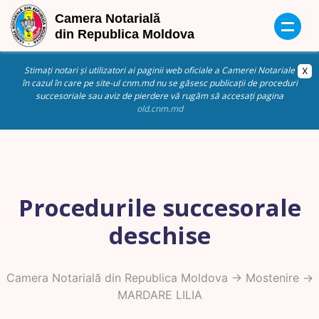
Stimați notari și utilizatori ai paginii web oficiale a Camerei Notariale
în cazul în care pe site-ul cnm.md nu se găsesc publicații de proceduri
succesoriale sau aviz de pierdere vă rugăm să accesați pagina
old.cnm.md
Procedurile succesorale
deschise
Camera Notarială din Republica Moldova
->
Mostenire
->
MARDARE LILIA