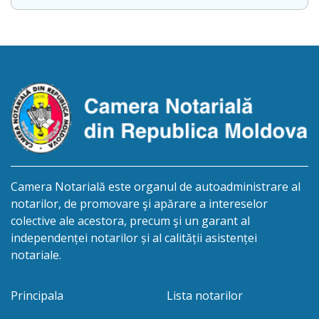
Republicii Moldova, născut la data de 29 ianuarie
1965, IDNP: 2005027011606, decedat la data de 17
noiembrie 2025. Eliberarea certificatului de
moștenitor este planificată în prealabil […]
Camera Notarială este organul de autoadministrare al
notarilor, de promovare şi apărare a intereselor
colective ale acestora, precum şi un garant al
independenței notarilor și al calității asistenței
notariale.
Principala
Lista notarilor