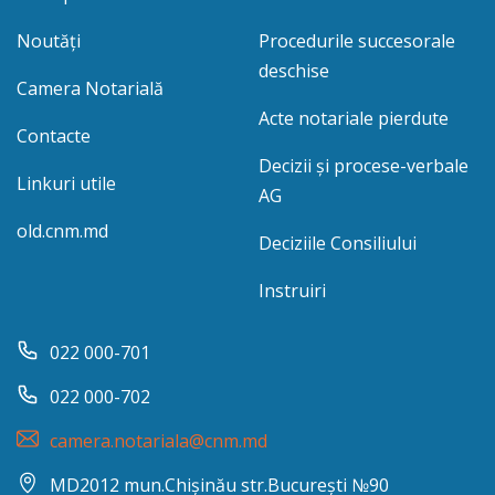
Noutăți
Procedurile succesorale
deschise
Camera Notarială
Acte notariale pierdute
Contacte
Decizii și procese-verbale
Linkuri utile
AG
old.cnm.md
Deciziile Consiliului
Instruiri
022 000-701
022 000-702
camera.notariala@cnm.md
MD2012 mun.Chișinău str.București №90