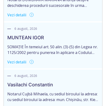
deschiderea procedurii succesorale în urma
decesului cet. LISNIC ANATOLIE, data naşterii
Vezi detalii
27.04.1953, decedat la data de 28 iulie 2026, IDNP
0982805028442. Informăm succesibilii, că conform
prevederilor legale, pentru moștenirile deschise
6 august, 2026
începând cu 01.04.2026, termenul de acceptarea a
MUNTEAN IGOR
succesiunii este de 12 luni din data decesului (data
deschiderii moștenirii). Eliberarea certificatului […]
SOMAȚIE În temeiul art. 50 alin. (3)-(5) din Legea nr.
1125/2002 pentru punerea în aplicare a Codului
civil al R. Moldova, notarul Bloşenco Diana, cu
Vezi detalii
sediul biroului în mun. Chişinău, str. Academiei, nr.
12, aduce la cunoștință cet. MUNTEAN IGOR,
născut la 30.10.1977, reședința obișnuită a căruia
6 august, 2026
nu este cunoscută, despre deschiderea procedurii
Vasilachi Constantin
succesorale după […]
Notarul Cujbă Mihaela, cu sediul biroului la adresa:
cu sediul biroului la adresa: mun. Chișinău, str. Kiev,
nr. 2, ap. 1 despre deschiderea procedurii