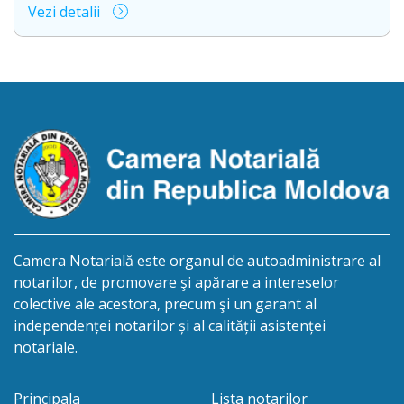
Vezi detalii
succesorale în urma decesului cet. Vasilachi
Constantin, născut/ă la 03.06.1960, IDNP
0980306215558, decedat/ă la 27” iulie 2026.
Informăm succesibilii, că conform prevederilor
legale, pentru moștenirile deschise începând cu
01.04.2026 termenul pentru […]
Camera Notarială este organul de autoadministrare al
notarilor, de promovare şi apărare a intereselor
colective ale acestora, precum şi un garant al
independenței notarilor și al calității asistenței
notariale.
Principala
Lista notarilor