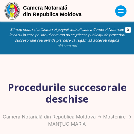
Stimați notari și utilizatori ai paginii web oficiale a Camerei Notariale
în cazul în care pe site-ul cnm.md nu se găsesc publicații de proceduri
succesoriale sau aviz de pierdere vă rugăm să accesați pagina
old.cnm.md
Procedurile succesorale
deschise
Camera Notarială din Republica Moldova
->
Mostenire
->
MANȚUC MARIA