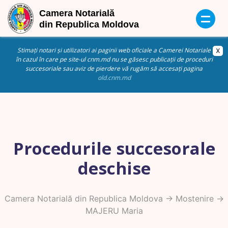
Stimați notari și utilizatori ai paginii web oficiale a Camerei Notariale
în cazul în care pe site-ul cnm.md nu se găsesc publicații de proceduri
succesoriale sau aviz de pierdere vă rugăm să accesați pagina
old.cnm.md
Procedurile succesorale
deschise
Camera Notarială din Republica Moldova
->
Mostenire
->
MAJERU Maria