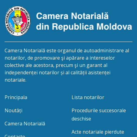
este planificată în prealabil în termen de 2 (două)
luni din ziua publicării avizului, cu […]
Camera Notarială este organul de autoadministrare al
notarilor, de promovare şi apărare a intereselor
colective ale acestora, precum şi un garant al
independenței notarilor și al calității asistenței
notariale.
Principala
Lista notarilor
Noutăți
Procedurile succesorale
deschise
Camera Notarială
Acte notariale pierdute
Contacte