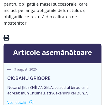
pentru obligațiile masei succesorale, care
includ, pe lângă obligațiile defunctului, și
obligațiile ce rezultă din calitatea de
moștenitor.
Articole asemănătoare
9 august, 2026
CIOBANU GRIGORE
Notarul JELEZNÎI ANGELA, cu sediul biroului la
adresa: mun.Chişinău, str.Alexandru cel Bun,7,
of.105, anunță despre deschiderea procedurii
Vezi detalii
succesorale în urma decesului cet.CIOBANU