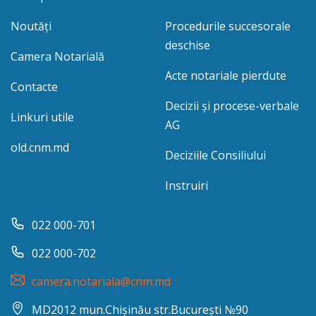
Noutăți
Procedurile succesorale
deschise
Camera Notarială
Acte notariale pierdute
Contacte
Decizii și procese-verbale
Linkuri utile
AG
old.cnm.md
Deciziile Consiliului
Instruiri
022 000-701
022 000-702
camera.notariala@cnm.md
MD2012 mun.Chișinău str.București №90