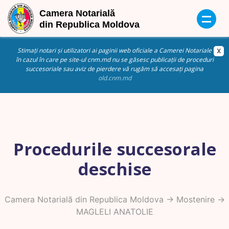
Stimați notari și utilizatori ai paginii web oficiale a Camerei Notariale
în cazul în care pe site-ul cnm.md nu se găsesc publicații de proceduri
succesoriale sau aviz de pierdere vă rugăm să accesați pagina
old.cnm.md
Procedurile succesorale
deschise
Camera Notarială din Republica Moldova
->
Mostenire
->
MAGLELI ANATOLIE