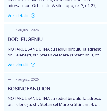
adresa: mun. Orhei, str. Vasile Lupu, nr. 3, of. 27,
anunță despre deschiderea procedurii succesorale
Vezi detalii
în urma decesului cet. TULBURI GHEORGHE,
născut/ă la 18.06.1970, IDNP 2002027022038,
decedat/ă la 16 mai 2026. Eliberarea certificatului de
7 august, 2026
moștenitor este planificată în prealabil după data
DODI EUGENIU
de 16.05.2027 termenul de opțiune pentru
acceptarea […]
NOTARUL SANDU INA cu sediul biroului la adresa:
or. Telenești, str. Ștefan cel Mare și Sfânt nr. 4, of.
1, anunță despre deschiderea procedurii
Vezi detalii
succesorale în urma decesului cet. DODI EUGENIU,
născut/ă la 11.03.1941, cod personal
2003035009604, decedat/ă la data de 12.01.2026
7 august, 2026
/doisprezece ianuarie anul două mii douăzeci și
BOSÎNCEANU ION
șase/. Eliberarea certificatului de moștenitor este
[…]
NOTARUL SANDU INA cu sediul biroului la adresa:
or. Telenești, str. Ștefan cel Mare și Sfânt nr. 4, of.
1, anunță despre deschiderea procedurii