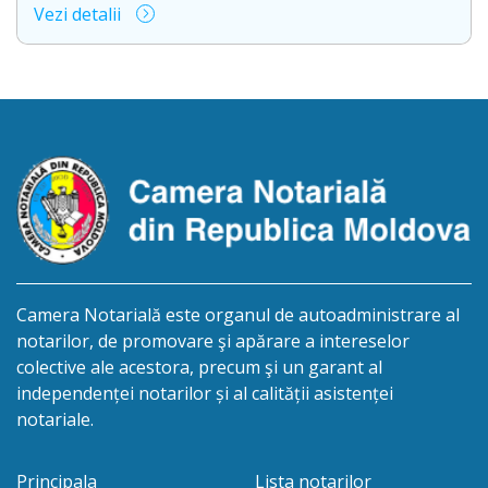
Vezi detalii
succesorale în urma decesului cet. BOSÎNCEANU
ION, născut/ă la 21.07.1980, cod personal
0991201351317, decedat/ă la data de 15.05.2021
/cincisprezece mai anul două mii douăzeci și unu/.
Eliberarea certificatului de moștenitor este […]
Camera Notarială este organul de autoadministrare al
notarilor, de promovare şi apărare a intereselor
colective ale acestora, precum şi un garant al
independenței notarilor și al calității asistenței
notariale.
Principala
Lista notarilor