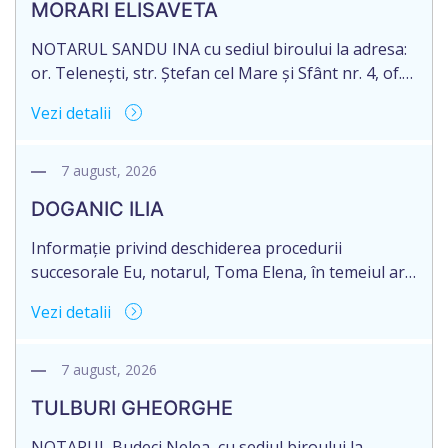
MORARI ELISAVETA
NOTARUL SANDU INA cu sediul biroului la adresa:
or. Telenești, str. Ștefan cel Mare și Sfânt nr. 4, of.
1, anunță despre deschiderea procedurii
Vezi detalii
succesorale în urma decesului cet. MORARI
ELISAVETA, născut/ă la 21.10.1945, cod personal
2005035073658, decedat/ă la data de 09.03.2026
7 august, 2026
/nouă martie anul două mii douăzeci și șase/.
DOGANIC ILIA
Eliberarea certificatului de moștenitor este […]
Informație privind deschiderea procedurii
succesorale Eu, notarul, Toma Elena, în temeiul art.
71 Legii 246/2018 privind la procedură notarială
Vezi detalii
notific Moștenitorii/ persoană care are un interes
legitim, despre deschiderea procedurii succesorale
notariale în urma decesului cet. DOGANIC ILIA,
7 august, 2026
decedat la data de 09.02.2025, cod personal
TULBURI GHEORGHE
2007040006216. Eliberarea certificatului de
moștenitor este planificată în prealabil pentru […]
NOTARUL Budeci Nelea, cu sediul biroului la