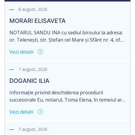
8 august, 2026
MORARI ELISAVETA
NOTARUL SANDU INA cu sediul biroului la adresa:
or. Telenești, str. Ștefan cel Mare și Sfânt nr. 4, of.
1, anunță despre deschiderea procedurii
Vezi detalii
succesorale în urma decesului cet. MORARI
ELISAVETA, născut/ă la 21.10.1945, cod personal
2005035073658, decedat/ă la data de 09.03.2026
7 august, 2026
/nouă martie anul două mii douăzeci și șase/.
DOGANIC ILIA
Eliberarea certificatului de moștenitor este […]
Informație privind deschiderea procedurii
succesorale Eu, notarul, Toma Elena, în temeiul art.
71 Legii 246/2018 privind la procedură notarială
Vezi detalii
notific Moștenitorii/ persoană care are un interes
legitim, despre deschiderea procedurii succesorale
notariale în urma decesului cet. DOGANIC ILIA,
7 august, 2026