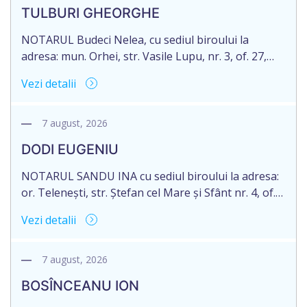
decedat la data de 09.02.2025, cod personal
TULBURI GHEORGHE
2007040006216. Eliberarea certificatului de
moștenitor este planificată în prealabil pentru […]
NOTARUL Budeci Nelea, cu sediul biroului la
adresa: mun. Orhei, str. Vasile Lupu, nr. 3, of. 27,
anunță despre deschiderea procedurii succesorale
Vezi detalii
în urma decesului cet. TULBURI GHEORGHE,
născut/ă la 18.06.1970, IDNP 2002027022038,
decedat/ă la 16 mai 2026. Eliberarea certificatului de
7 august, 2026
moștenitor este planificată în prealabil după data
DODI EUGENIU
de 16.05.2027 termenul de opțiune pentru
acceptarea […]
NOTARUL SANDU INA cu sediul biroului la adresa:
or. Telenești, str. Ștefan cel Mare și Sfânt nr. 4, of.
1, anunță despre deschiderea procedurii
Vezi detalii
succesorale în urma decesului cet. DODI EUGENIU,
născut/ă la 11.03.1941, cod personal
2003035009604, decedat/ă la data de 12.01.2026
7 august, 2026
/doisprezece ianuarie anul două mii douăzeci și
BOSÎNCEANU ION
șase/. Eliberarea certificatului de moștenitor este