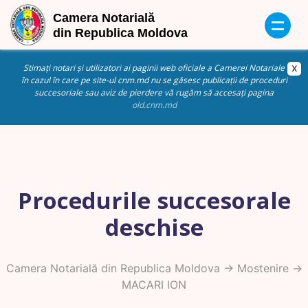
Stimați notari și utilizatori ai paginii web oficiale a Camerei Notariale
în cazul în care pe site-ul cnm.md nu se găsesc publicații de proceduri
succesoriale sau aviz de pierdere vă rugăm să accesați pagina
old.cnm.md
Procedurile succesorale
deschise
Camera Notarială din Republica Moldova
->
Mostenire
->
MACARI ION