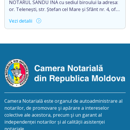
[…]
NOTARUL SANDU INA cu sediul biroului la adresa:
or. Telenești, str. Ștefan cel Mare și Sfânt nr. 4, of.
1, anunță despre deschiderea procedurii
Vezi detalii
succesorale în urma decesului cet. BOSÎNCEANU
ION, născut/ă la 21.07.1980, cod personal
0991201351317, decedat/ă la data de 15.05.2021
/cincisprezece mai anul două mii douăzeci și unu/.
Eliberarea certificatului de moștenitor este […]
Camera Notarială este organul de autoadministrare al
notarilor, de promovare şi apărare a intereselor
colective ale acestora, precum şi un garant al
independenței notarilor și al calității asistenței
notariale.