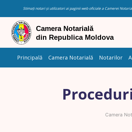
Stimați notari și utilizatori ai paginii web oficiale a Camerei Nota
Principală
Camera Notarială
Notarilor
A
Proceduri
Camera Nota