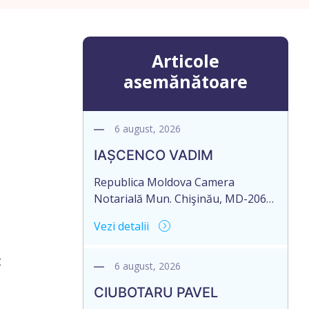
Articole
asemănătoare
6 august, 2026
IAȘCENCO VADIM
Republica Moldova Camera
Notarială Mun. Chişinău, MD-2068,
str. Miron Costin 12, ap.1 Biroul
Vezi detalii
Notarial al Notarului PANCOVA
NELLI Tel: (+ 373 22) 43-45-06; 43-
t
45-07 Nr. de ieșire: 485 Din 06
6 august, 2026
august 2026 CAMERA NOTARIALĂ
CIUBOTARU PAVEL
MD-2012, mun. Chișinău, str.