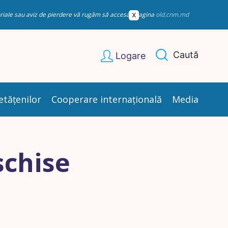
esoriale sau aviz de pierdere vă rugăm să accesați pagina
old.cnm.md
Caută
Logare
etățenilor
Cooperare internațională
Media
schise