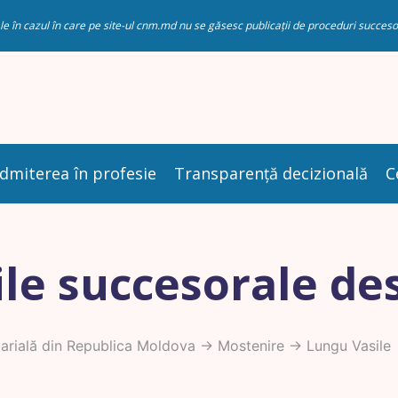
riale în cazul în care pe site-ul cnm.md nu se găsesc publicații de proceduri succ
dmiterea în profesie
Transparență decizională
C
le succesorale de
rială din Republica Moldova
->
Mostenire
-> Lungu Vasile