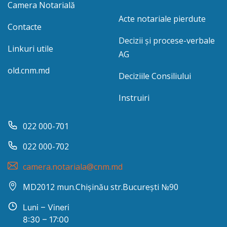
Camera Notarială
Acte notariale pierdute
Contacte
Decizii și procese-verbale
Linkuri utile
AG
old.cnm.md
Deciziile Consiliului
Instruiri
022 000-701
022 000-702
camera.notariala@cnm.md
MD2012 mun.Chișinău str.București №90
Luni – Vineri
8:30 – 17:00