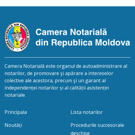
moștenirile deschise începând cu 01.04.2026
termenul de opțiune pentru acceptarea sau
renunțarea la moștenire este de 12 luni din […]
Camera Notarială este organul de autoadministrare al
notarilor, de promovare şi apărare a intereselor
colective ale acestora, precum şi un garant al
independenței notarilor și al calității asistenței
notariale.
Principala
Lista notarilor
Noutăți
Procedurile succesorale
deschise