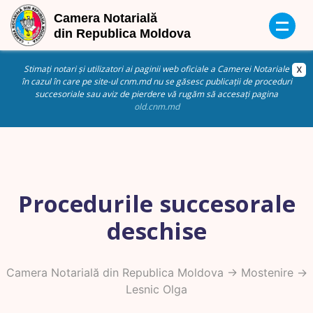
Stimați notari și utilizatori ai paginii web oficiale a Camerei Notariale
în cazul în care pe site-ul cnm.md nu se găsesc publicații de proceduri
succesoriale sau aviz de pierdere vă rugăm să accesați pagina
old.cnm.md
Procedurile succesorale
deschise
Camera Notarială din Republica Moldova
->
Mostenire
->
Lesnic Olga