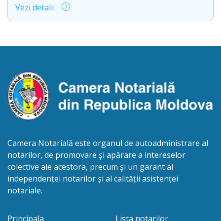
Vezi detalii
Europene (CAE), care a reunit reprezentanți ai
profesiei notariale de pe continentul european.
Comisia pentru Afaceri Europene este o structură
permanentă a Uniunii Internaționale a Notariatului
Latin, specializată în analiza, coordonarea și
promovarea temelor […]
Camera Notarială este organul de autoadministrare al
notarilor, de promovare şi apărare a intereselor
colective ale acestora, precum şi un garant al
independenței notarilor și al calității asistenței
notariale.
Principala
Lista notarilor