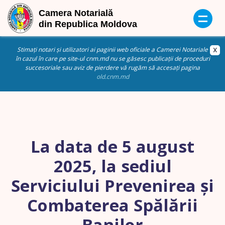
Stimați notari și utilizatori ai paginii web oficiale a Camerei Notariale
în cazul în care pe site-ul cnm.md nu se găsesc publicații de proceduri
succesoriale sau aviz de pierdere vă rugăm să accesați pagina
old.cnm.md
La data de 5 august
2025, la sediul
Serviciului Prevenirea și
Combaterea Spălării
Banilor