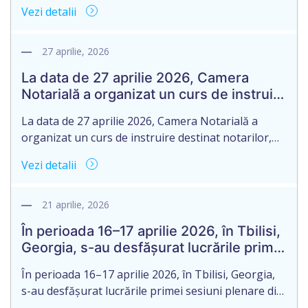
protecția datelor cu caracter personal Camera
Vezi detalii
Notarială solicită oferta de preț pentru
achiziționarea serviciilor în scopul elaborării actelor
normative în materie de protecție a datelor cu
27 aprilie, 2026
caracter personal. 1.Elaborarea actelor necesare
La data de 27 aprilie 2026, Camera
pentru asigurarea implementării Legii privind
Notarială a organizat un curs de instruire
protecția datelor cu caracter personal nr.195 din
destinat notarilor,
[…]
La data de 27 aprilie 2026, Camera Notarială a
organizat un curs de instruire destinat notarilor,
dedicat domeniului succesiunii, în contextul intrării
Vezi detalii
în vigoare a modificărilor legislative privind regimul
juridic al moștenirii, operate prin Legea nr.
251/2025 pentru modificarea unor acte normative.
21 aprilie, 2026
Evenimentul a avut drept scop consolidarea
În perioada 16–17 aprilie 2026, în Tbilisi,
cunoștințelor teoretice și practice ale notarilor în
Georgia, s-au desfășurat lucrările primei
[…]
sesiuni plenare din legislatura 2026–
În perioada 16–17 aprilie 2026, în Tbilisi, Georgia,
2028 a Comisiei pentru Afaceri
s-au desfășurat lucrările primei sesiuni plenare din
Europene (CAE)
legislatura 2026–2028 a Comisiei pentru Afaceri