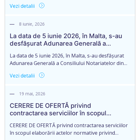
Moldova și ai Camerei Federale a Notarilor din
Vezi detalii
Germania, în contextul Acordului de colaborare
bilaterală încheiat între acestea. Din partea
Camerei Notariale au participat președinta Victoria
8 iunie, 2026
Iftodi și membrele Consiliului Camerei Notariale,
La data de 5 iunie 2026, în Malta, s-au
Svetlana Dimitriu și Natalia Izdebschi. Camera
desfășurat Adunarea Generală a
Federală a […]
Consiliului Notariatelor din Uniunea
La data de 5 iunie 2026, în Malta, s-au desfășurat
Europeană (CNUE) și Adunarea
Adunarea Generală a Consiliului Notariatelor din
Generală a Asociației Rețelei Europene a
Uniunea Europeană (CNUE) și Adunarea Generală
Registrelor Testamentare (ARERT)
Vezi detalii
a Asociației Rețelei Europene a Registrelor
Testamentare (ARERT), reuniuni care au întrunit
reprezentanți ai organizațiilor notariale europene
19 mai, 2026
pentru a examina principalele evoluții legislative,
CERERE DE OFERTĂ privind
tehnologice și instituționale din domeniul notarial.
contractarea serviciilor în scopul
Camera Notarială din Republica […]
elaborării actelor normative privind
CERERE DE OFERTĂ privind contractarea serviciilor
protecția datelor cu caracter personal
în scopul elaborării actelor normative privind