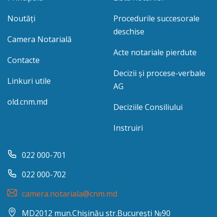
Noutăți
Procedurile succesorale
deschise
Camera Notarială
Acte notariale pierdute
Contacte
Decizii și procese-verbale
Linkuri utile
AG
old.cnm.md
Deciziile Consiliului
Instruiri
022 000-701
022 000-702
camera.notariala@cnm.md
MD2012 mun.Chișinău str.București №90