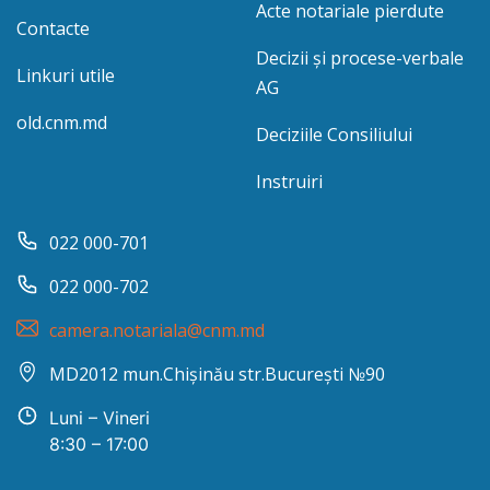
Acte notariale pierdute
Contacte
Decizii și procese-verbale
Linkuri utile
AG
old.cnm.md
Deciziile Consiliului
Instruiri
022 000-701
022 000-702
camera.notariala@cnm.md
MD2012 mun.Chișinău str.București №90
Luni – Vineri
8:30 – 17:00