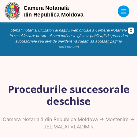
Stimați notari și utilizatori ai paginii web oficiale a Camerei Notariale
în cazul în care pe site-ul cnm.md nu se găsesc publicații de proceduri
succesoriale sau aviz de pierdere vă rugăm să accesați pagina
old.cnm.md
Procedurile succesorale
deschise
Camera Notarială din Republica Moldova
->
Mostenire
->
JELIMALAI VLADIMIR