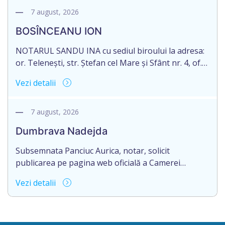
2003035009604, decedat/ă la data de 12.01.2026
7 august, 2026
/doisprezece ianuarie anul două mii douăzeci și
BOSÎNCEANU ION
șase/. Eliberarea certificatului de moștenitor este
[…]
NOTARUL SANDU INA cu sediul biroului la adresa:
or. Telenești, str. Ștefan cel Mare și Sfânt nr. 4, of.
1, anunță despre deschiderea procedurii
Vezi detalii
succesorale în urma decesului cet. BOSÎNCEANU
ION, născut/ă la 21.07.1980, cod personal
0991201351317, decedat/ă la data de 15.05.2021
7 august, 2026
/cincisprezece mai anul două mii douăzeci și unu/.
Dumbrava Nadejda
Eliberarea certificatului de moștenitor este […]
Subsemnata Panciuc Aurica, notar, solicit
publicarea pe pagina web oficială a Camerei
Notariale www.cnm.md a Informației despre
Vezi detalii
deschiderea procedurii succesorale cu următorul
conținut: Informație privind deschiderea procedurii
succesorale Notarul Panciuc Aurica, cu sediul
biroului la adresa: R.Moldova, or.Sîngerei,