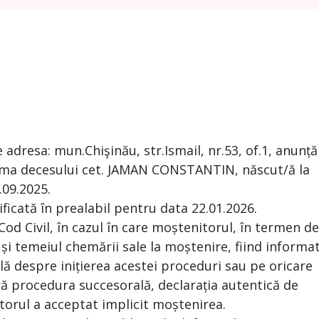
N
adresa: mun.Chişinău, str.Ismail, nr.53, of.1, anunță
rma decesului cet. JAMAN CONSTANTIN, născut/ă la
.09.2025.
ificată în prealabil pentru data 22.01.2026.
 Cod Civil, în cazul în care moștenitorul, în termen de
 și temeiul chemării sale la moștenire, fiind informa
ă despre inițierea acestei proceduri sau pe oricare
ră procedura succesorală, declarația autentică de
torul a acceptat implicit moștenirea.