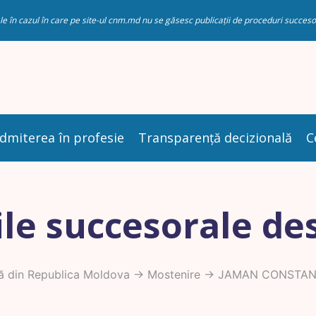
riale în cazul în care pe site-ul cnm.md nu se găsesc publicații de proceduri succ
dmiterea în profesie
Transparență decizională
C
le succesorale de
ă din Republica Moldova
->
Mostenire
-> JAMAN CONSTAN