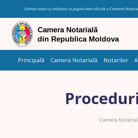
Stimați notari și utilizatori ai paginii web oficiale a Camerei Nota
Principală
Camera Notarială
Notarilor
A
Proceduri
Camera Notarial