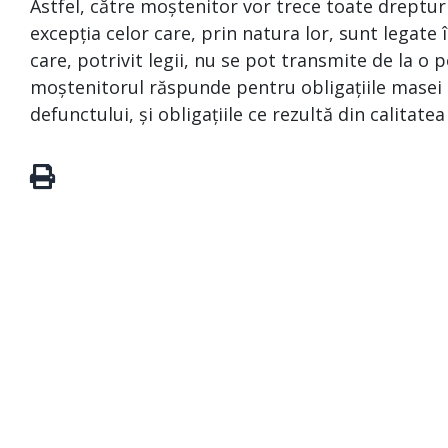
Astfel, către moștenitor vor trece toate drepturi
excepția celor care, prin natura lor, sunt legat
care, potrivit legii, nu se pot transmite de la o p
moștenitorul răspunde pentru obligațiile masei s
defunctului, și obligațiile ce rezultă din calitate