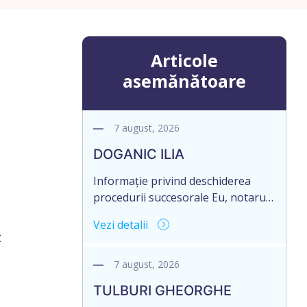
Articole
asemănătoare
7 august, 2026
DOGANIC ILIA
Informație privind deschiderea
procedurii succesorale Eu, notarul,
Toma Elena, în temeiul art. 71 Legii
Vezi detalii
246/2018 privind la procedură
t
notarială notific Moștenitorii/
persoană care are un interes
7 august, 2026
legitim, despre deschiderea
TULBURI GHEORGHE
procedurii succesorale notariale în