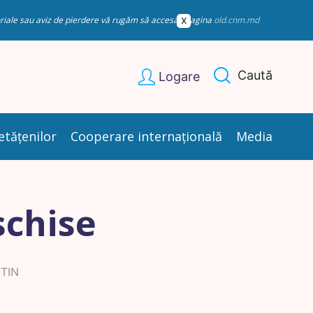
esoriale sau aviz de pierdere vă rugăm să accesați pagina
old.cnm.md
Caută
Logare
etățenilor
Cooperare internațională
Media
schise
TIN