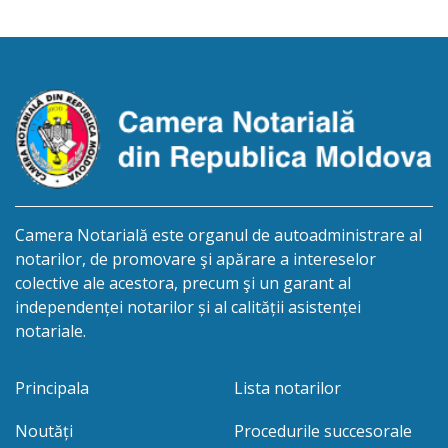
str.Alexandru cel Bun 50/4, anunţă despre
deschiderea procedurii succesorale în urma
decesului cet. Cristal Rodica, decedat 26.02.2024,
născut la 29.11.1971, IDNP- 2002032074837
Eliberarea certificatului […]
Camera Notarială este organul de autoadministrare al
notarilor, de promovare şi apărare a intereselor
colective ale acestora, precum şi un garant al
independenței notarilor și al calității asistenței
notariale.
Principala
Lista notarilor
Noutăți
Procedurile succesorale