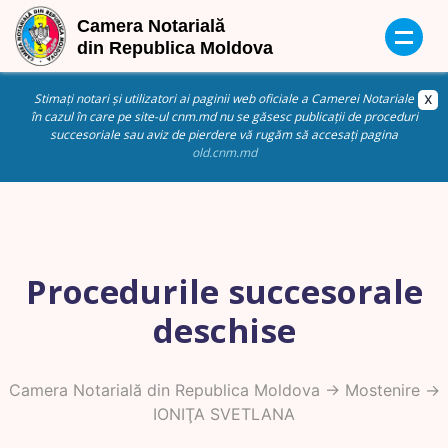
Stimați notari și utilizatori ai paginii web oficiale a Camerei Notariale
în cazul în care pe site-ul cnm.md nu se găsesc publicații de proceduri
succesoriale sau aviz de pierdere vă rugăm să accesați pagina
old.cnm.md
Procedurile succesorale
deschise
Camera Notarială din Republica Moldova
->
Mostenire
->
IONIŢA SVETLANA