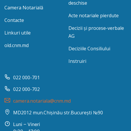
deschise
Camera Notarială
Acte notariale pierdute
Contacte
Decizii și procese-verbale
Linkuri utile
AG
old.cnm.md
Deciziile Consiliului
Instruiri
022 000-701
022 000-702
camera.notariala@cnm.md
MD2012 mun.Chișinău str.București №90
Luni – Vineri