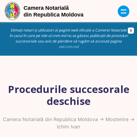
Stimați notari și utilizatori ai paginii web oficiale a Camerei Notariale
în cazul în care pe site-ul cnm.md nu se găsesc publicații de proceduri
succesoriale sau aviz de pierdere vă rugăm să accesați pagina
old.cnm.md
Procedurile succesorale
deschise
Camera Notarială din Republica Moldova
->
Mostenire
->
Ichim Ivan