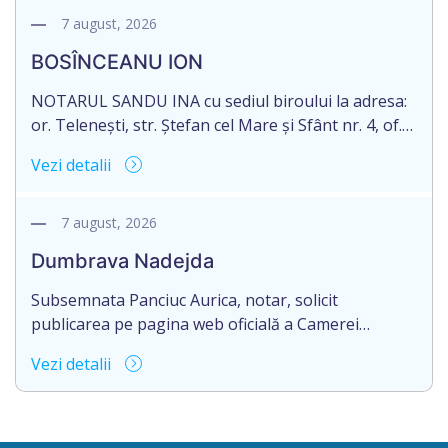
2003035009604, decedat/ă la data de 12.01.2026
7 august, 2026
/doisprezece ianuarie anul două mii douăzeci și
BOSÎNCEANU ION
șase/. Eliberarea certificatului de moștenitor este
[…]
NOTARUL SANDU INA cu sediul biroului la adresa:
or. Telenești, str. Ștefan cel Mare și Sfânt nr. 4, of.
1, anunță despre deschiderea procedurii
Vezi detalii
succesorale în urma decesului cet. BOSÎNCEANU
ION, născut/ă la 21.07.1980, cod personal
0991201351317, decedat/ă la data de 15.05.2021
7 august, 2026
/cincisprezece mai anul două mii douăzeci și unu/.
Dumbrava Nadejda
Eliberarea certificatului de moștenitor este […]
Subsemnata Panciuc Aurica, notar, solicit
publicarea pe pagina web oficială a Camerei
Notariale www.cnm.md a Informației despre
Vezi detalii
deschiderea procedurii succesorale cu următorul
conținut: Informație privind deschiderea procedurii
succesorale Notarul Panciuc Aurica, cu sediul
biroului la adresa: R.Moldova, or.Sîngerei,