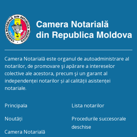
str.Independenţei, 83/4, anunță despre deschiderea
procedurii succesorale în urma decesului
cet.Dumbrava Nadejda, cetățeană moldoveană, a.n.
20 aprilie […]
Camera Notarială este organul de autoadministrare al
notarilor, de promovare şi apărare a intereselor
colective ale acestora, precum şi un garant al
independenței notarilor și al calității asistenței
notariale.
Principala
Lista notarilor
Noutăți
Procedurile succesorale
deschise
Camera Notarială