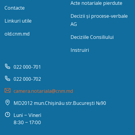
Acte notariale pierdute
Contacte
Decizii și procese-verbale
Linkuri utile
AG
old.cnm.md
Deciziile Consiliului
Instruiri
022 000-701
022 000-702
camera.notariala@cnm.md
MD2012 mun.Chișinău str.București №90
Luni – Vineri
8:30 – 17:00