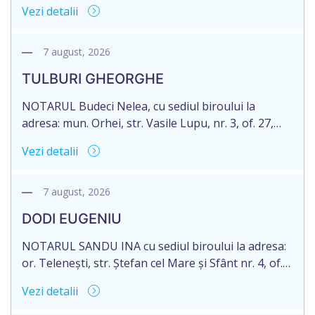
71 Legii 246/2018 privind la procedură notarială
Vezi detalii
notific Moștenitorii/ persoană care are un interes
legitim, despre deschiderea procedurii succesorale
notariale în urma decesului cet. DOGANIC ILIA,
7 august, 2026
decedat la data de 09.02.2025, cod personal
TULBURI GHEORGHE
2007040006216. Eliberarea certificatului de
moștenitor este planificată în prealabil pentru […]
NOTARUL Budeci Nelea, cu sediul biroului la
adresa: mun. Orhei, str. Vasile Lupu, nr. 3, of. 27,
anunță despre deschiderea procedurii succesorale
Vezi detalii
în urma decesului cet. TULBURI GHEORGHE,
născut/ă la 18.06.1970, IDNP 2002027022038,
decedat/ă la 16 mai 2026. Eliberarea certificatului de
7 august, 2026
moștenitor este planificată în prealabil după data
DODI EUGENIU
de 16.05.2027 termenul de opțiune pentru
acceptarea […]
NOTARUL SANDU INA cu sediul biroului la adresa:
or. Telenești, str. Ștefan cel Mare și Sfânt nr. 4, of.
1, anunță despre deschiderea procedurii
Vezi detalii
succesorale în urma decesului cet. DODI EUGENIU,
născut/ă la 11.03.1941, cod personal