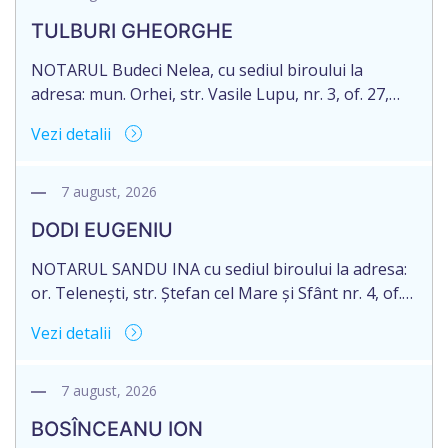
decedat la data de 09.02.2025, cod personal
TULBURI GHEORGHE
2007040006216. Eliberarea certificatului de
moștenitor este planificată în prealabil pentru […]
NOTARUL Budeci Nelea, cu sediul biroului la
adresa: mun. Orhei, str. Vasile Lupu, nr. 3, of. 27,
anunță despre deschiderea procedurii succesorale
Vezi detalii
în urma decesului cet. TULBURI GHEORGHE,
născut/ă la 18.06.1970, IDNP 2002027022038,
decedat/ă la 16 mai 2026. Eliberarea certificatului de
7 august, 2026
moștenitor este planificată în prealabil după data
DODI EUGENIU
de 16.05.2027 termenul de opțiune pentru
acceptarea […]
NOTARUL SANDU INA cu sediul biroului la adresa:
or. Telenești, str. Ștefan cel Mare și Sfânt nr. 4, of.
1, anunță despre deschiderea procedurii
Vezi detalii
succesorale în urma decesului cet. DODI EUGENIU,
născut/ă la 11.03.1941, cod personal
2003035009604, decedat/ă la data de 12.01.2026
7 august, 2026
/doisprezece ianuarie anul două mii douăzeci și
BOSÎNCEANU ION
șase/. Eliberarea certificatului de moștenitor este