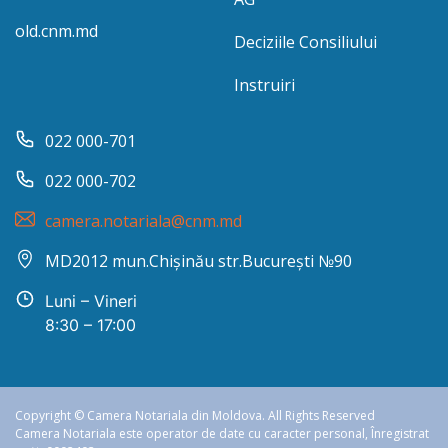
old.cnm.md
Deciziile Consiliului
Instruiri
022 000-701
022 000-702
camera.notariala@cnm.md
MD2012 mun.Chișinău str.București №90
Luni – Vineri
8:30 – 17:00
Copyright © Camera Notariala din Moldova. All Rights Reserved
Camera Notariala este operator de date cu caracter personal, Înregistrat