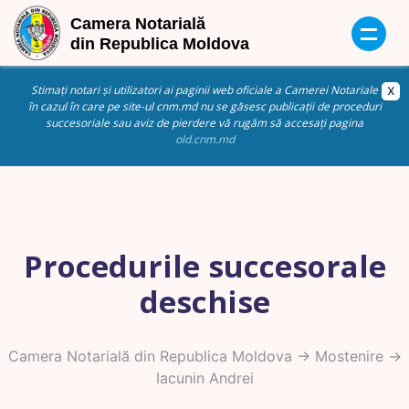
Stimați notari și utilizatori ai paginii web oficiale a Camerei Notariale
în cazul în care pe site-ul cnm.md nu se găsesc publicații de proceduri
succesoriale sau aviz de pierdere vă rugăm să accesați pagina
old.cnm.md
Procedurile succesorale
deschise
Camera Notarială din Republica Moldova
->
Mostenire
->
Iacunin Andrei