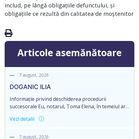
includ, pe lângă obligațiile defunctului, și
obligațiile ce rezultă din calitatea de moștenitor
Articole asemănătoare
7 august, 2026
DOGANIC ILIA
Informație privind deschiderea procedurii
succesorale Eu, notarul, Toma Elena, în temeiul art.
71 Legii 246/2018 privind la procedură notarială
Vezi detalii
notific Moștenitorii/ persoană care are un interes
legitim, despre deschiderea procedurii succesorale
notariale în urma decesului cet. DOGANIC ILIA,
7 august, 2026