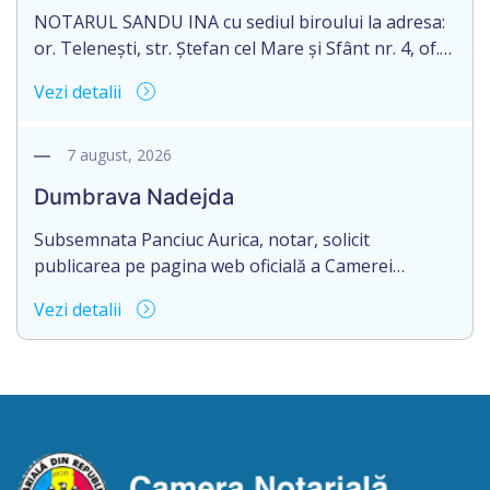
[…]
NOTARUL SANDU INA cu sediul biroului la adresa:
or. Telenești, str. Ștefan cel Mare și Sfânt nr. 4, of.
1, anunță despre deschiderea procedurii
Vezi detalii
succesorale în urma decesului cet. BOSÎNCEANU
ION, născut/ă la 21.07.1980, cod personal
0991201351317, decedat/ă la data de 15.05.2021
7 august, 2026
/cincisprezece mai anul două mii douăzeci și unu/.
Dumbrava Nadejda
Eliberarea certificatului de moștenitor este […]
Subsemnata Panciuc Aurica, notar, solicit
publicarea pe pagina web oficială a Camerei
Notariale www.cnm.md a Informației despre
Vezi detalii
deschiderea procedurii succesorale cu următorul
conținut: Informație privind deschiderea procedurii
succesorale Notarul Panciuc Aurica, cu sediul
biroului la adresa: R.Moldova, or.Sîngerei,
str.Independenţei, 83/4, anunță despre deschiderea
procedurii succesorale în urma decesului
cet.Dumbrava Nadejda, cetățeană moldoveană, a.n.