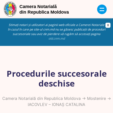
Stimați notari și utilizatori ai paginii web oficiale a Camerei Notariale
în cazul în care pe site-ul cnm.md nu se găsesc publicații de proceduri
succesoriale sau aviz de pierdere vă rugăm să accesați pagina
old.cnm.md
Procedurile succesorale
deschise
Camera Notarială din Republica Moldova
->
Mostenire
->
IACOVLEV – IONAȘ CATALINA