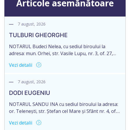
Articole asemănătoare
7 august, 2026
TULBURI GHEORGHE
NOTARUL Budeci Nelea, cu sediul biroului la
adresa: mun. Orhei, str. Vasile Lupu, nr. 3, of. 27,
anunță despre deschiderea procedurii succesorale
Vezi detalii
în urma decesului cet. TULBURI GHEORGHE,
născut/ă la 18.06.1970, IDNP 2002027022038,
decedat/ă la 16 mai 2026. Eliberarea certificatului de
7 august, 2026
moștenitor este planificată în prealabil după data
DODI EUGENIU
de 16.05.2027 termenul de opțiune pentru
acceptarea […]
NOTARUL SANDU INA cu sediul biroului la adresa:
or. Telenești, str. Ștefan cel Mare și Sfânt nr. 4, of.
1, anunță despre deschiderea procedurii
Vezi detalii
succesorale în urma decesului cet. DODI EUGENIU,