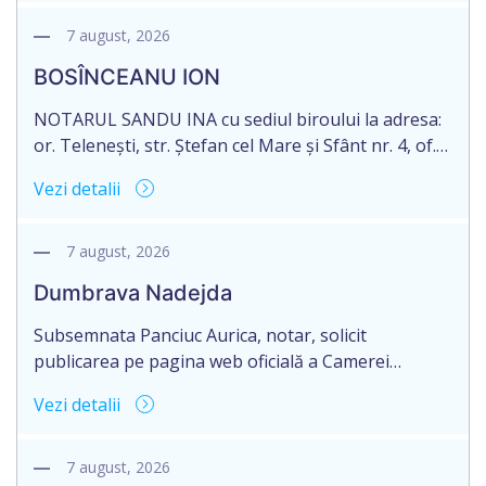
născut/ă la 11.03.1941, cod personal
2003035009604, decedat/ă la data de 12.01.2026
7 august, 2026
/doisprezece ianuarie anul două mii douăzeci și
BOSÎNCEANU ION
șase/. Eliberarea certificatului de moștenitor este
[…]
NOTARUL SANDU INA cu sediul biroului la adresa:
or. Telenești, str. Ștefan cel Mare și Sfânt nr. 4, of.
1, anunță despre deschiderea procedurii
Vezi detalii
succesorale în urma decesului cet. BOSÎNCEANU
ION, născut/ă la 21.07.1980, cod personal
0991201351317, decedat/ă la data de 15.05.2021
7 august, 2026
/cincisprezece mai anul două mii douăzeci și unu/.
Dumbrava Nadejda
Eliberarea certificatului de moștenitor este […]
Subsemnata Panciuc Aurica, notar, solicit
publicarea pe pagina web oficială a Camerei
Notariale www.cnm.md a Informației despre
Vezi detalii
deschiderea procedurii succesorale cu următorul
conținut: Informație privind deschiderea procedurii
succesorale Notarul Panciuc Aurica, cu sediul
7 august, 2026