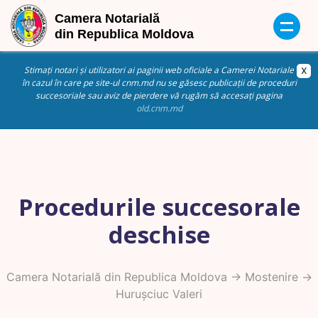
Stimați notari și utilizatori ai paginii web oficiale a Camerei Notariale
în cazul în care pe site-ul cnm.md nu se găsesc publicații de proceduri
succesoriale sau aviz de pierdere vă rugăm să accesați pagina
old.cnm.md
Procedurile succesorale
deschise
Camera Notarială din Republica Moldova
->
Mostenire
->
Hurușciuc Valeri