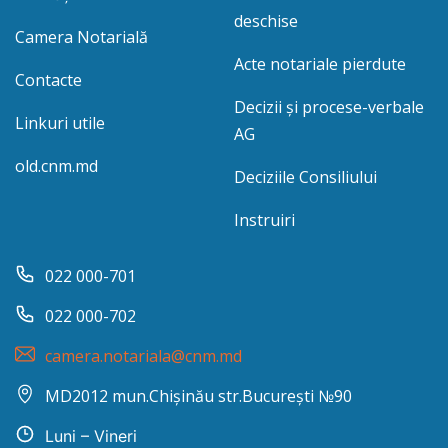
deschise
Camera Notarială
Acte notariale pierdute
Contacte
Decizii și procese-verbale
Linkuri utile
AG
old.cnm.md
Deciziile Consiliului
Instruiri
022 000-701
022 000-702
camera.notariala@cnm.md
MD2012 mun.Chișinău str.București №90
Luni – Vineri