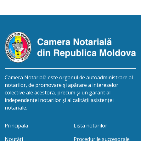
Iulian, cu sediul biroului la adresa: or.Soroca,
str.Alexandru cel Bun 50/4, anunţă despre
deschiderea procedurii succesorale în urma
decesului cet. Cristal Rodica, decedat 26.02.2024,
născut la 29.11.1971, IDNP- 2002032074837
Eliberarea certificatului […]
Camera Notarială este organul de autoadministrare al
notarilor, de promovare şi apărare a intereselor
colective ale acestora, precum şi un garant al
independenței notarilor și al calității asistenței
notariale.
Principala
Lista notarilor
Noutăți
Procedurile succesorale