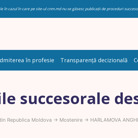
riale în cazul în care pe site-ul cnm.md nu se găsesc publicații de proceduri succ
dmiterea în profesie
Transparență decizională
C
le succesorale de
din Republica Moldova
->
Mostenire
-> HARLAMOVA ANGH