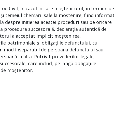
 Cod Civil, în cazul în care moștenitorul, în termen de
 și temeiul chemării sale la moștenire, fiind informa
ă despre inițierea acestei proceduri sau pe oricare
ră procedura succesorală, declarația autentică de
torul a acceptat implicit moștenirea.
le patrimoniale și obligațiile defunctului, cu
e în mod inseparabil de persoana defunctului sau
ersoană la alta. Potrivit prevederilor legale,
uccesorale, care includ, pe lângă obligațiile
a de moștenitor.