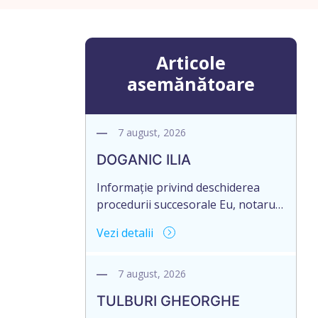
Articole
asemănătoare
7 august, 2026
DOGANIC ILIA
Informație privind deschiderea
procedurii succesorale Eu, notarul,
Toma Elena, în temeiul art. 71 Legii
Vezi detalii
246/2018 privind la procedură
notarială notific Moștenitorii/
persoană care are un interes
7 august, 2026
legitim, despre deschiderea
TULBURI GHEORGHE
procedurii succesorale notariale în