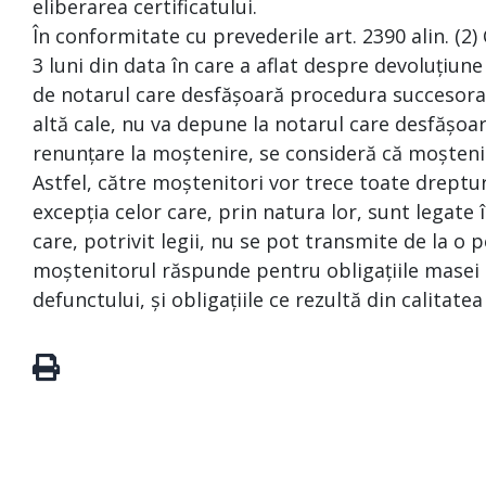
eliberarea certificatului.
În conformitate cu prevederile art. 2390 alin. (2)
3 luni din data în care a aflat despre devoluțiune
de notarul care desfășoară procedura succesoral
altă cale, nu va depune la notarul care desfășoa
renunțare la moștenire, se consideră că moșteni
Astfel, către moștenitori vor trece toate drepturi
excepția celor care, prin natura lor, sunt legat
care, potrivit legii, nu se pot transmite de la o p
moștenitorul răspunde pentru obligațiile masei s
defunctului, și obligațiile ce rezultă din calitate