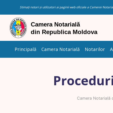
Stimați notari și utilizatori ai paginii web oficiale a Camerei Nota
Principală
Camera Notarială
Notarilor
A
Proceduri
Camera Notarială 