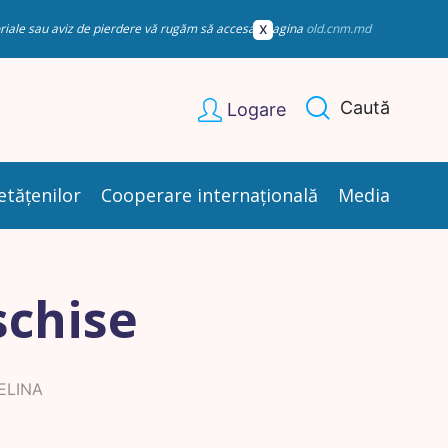
esoriale sau aviz de pierdere vă rugăm să accesați pagina
old.cnm.md
Caută
Logare
etățenilor
Cooperare internațională
Media
schise
ELINA