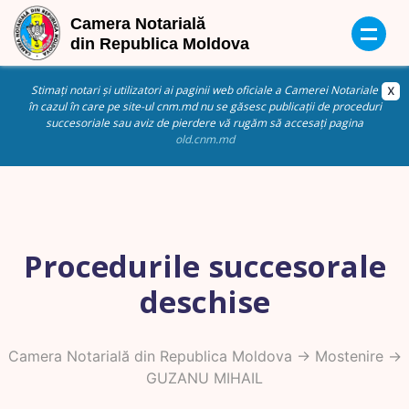
Stimați notari și utilizatori ai paginii web oficiale a Camerei Notariale
în cazul în care pe site-ul cnm.md nu se găsesc publicații de proceduri
succesoriale sau aviz de pierdere vă rugăm să accesați pagina
old.cnm.md
Procedurile succesorale
deschise
Camera Notarială din Republica Moldova
->
Mostenire
->
GUZANU MIHAIL