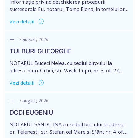
Informație privind deschiderea procedurii
succesorale Eu, notarul, Toma Elena, în temeiul art.
71 Legii 246/2018 privind la procedură notarială
Vezi detalii
notific Moștenitorii/ persoană care are un interes
legitim, despre deschiderea procedurii succesorale
notariale în urma decesului cet. DOGANIC ILIA,
7 august, 2026
decedat la data de 09.02.2025, cod personal
TULBURI GHEORGHE
2007040006216. Eliberarea certificatului de
moștenitor este planificată în prealabil pentru […]
NOTARUL Budeci Nelea, cu sediul biroului la
adresa: mun. Orhei, str. Vasile Lupu, nr. 3, of. 27,
anunță despre deschiderea procedurii succesorale
Vezi detalii
în urma decesului cet. TULBURI GHEORGHE,
născut/ă la 18.06.1970, IDNP 2002027022038,
decedat/ă la 16 mai 2026. Eliberarea certificatului de
7 august, 2026
moștenitor este planificată în prealabil după data
DODI EUGENIU
de 16.05.2027 termenul de opțiune pentru
acceptarea […]
NOTARUL SANDU INA cu sediul biroului la adresa:
or. Telenești, str. Ștefan cel Mare și Sfânt nr. 4, of.