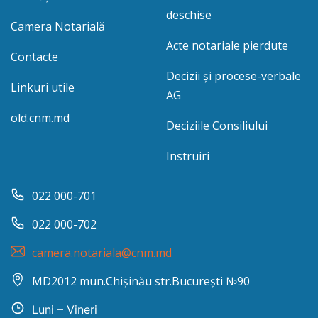
deschise
Camera Notarială
Acte notariale pierdute
Contacte
Decizii și procese-verbale
Linkuri utile
AG
old.cnm.md
Deciziile Consiliului
Instruiri
022 000-701
022 000-702
camera.notariala@cnm.md
MD2012 mun.Chișinău str.București №90
Luni – Vineri