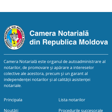
conținut: Informație privind deschiderea procedurii
succesorale Notarul Panciuc Aurica, cu sediul
biroului la adresa: R.Moldova, or.Sîngerei,
str.Independenţei, 83/4, anunță despre deschiderea
procedurii succesorale în urma decesului
cet.Dumbrava Nadejda, cetățeană moldoveană, a.n.
20 aprilie […]
Camera Notarială este organul de autoadministrare al
notarilor, de promovare şi apărare a intereselor
colective ale acestora, precum şi un garant al
independenței notarilor și al calității asistenței
notariale.
Principala
Lista notarilor
Noutăți
Procedurile succesorale