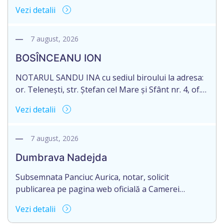
1, anunță despre deschiderea procedurii
Vezi detalii
succesorale în urma decesului cet. DODI EUGENIU,
născut/ă la 11.03.1941, cod personal
2003035009604, decedat/ă la data de 12.01.2026
7 august, 2026
/doisprezece ianuarie anul două mii douăzeci și
BOSÎNCEANU ION
șase/. Eliberarea certificatului de moștenitor este
[…]
NOTARUL SANDU INA cu sediul biroului la adresa:
or. Telenești, str. Ștefan cel Mare și Sfânt nr. 4, of.
1, anunță despre deschiderea procedurii
Vezi detalii
succesorale în urma decesului cet. BOSÎNCEANU
ION, născut/ă la 21.07.1980, cod personal
0991201351317, decedat/ă la data de 15.05.2021
7 august, 2026
/cincisprezece mai anul două mii douăzeci și unu/.
Dumbrava Nadejda
Eliberarea certificatului de moștenitor este […]
Subsemnata Panciuc Aurica, notar, solicit
publicarea pe pagina web oficială a Camerei
Notariale www.cnm.md a Informației despre
Vezi detalii
deschiderea procedurii succesorale cu următorul