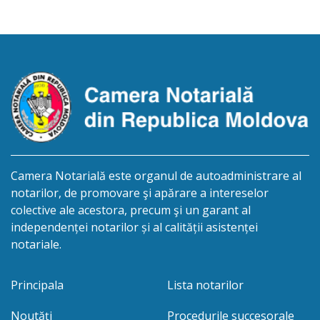
procedurii succesorale în urma decesului Vrabie
Alexei, născut la 22.11.1971, numărul de identificare
2001026010039, decedat la 19.11.2025. Eliberarea
certificatului de moştenitor este planificată în
prealabil pentru data de 01.10.2026. […]
Camera Notarială este organul de autoadministrare al
notarilor, de promovare şi apărare a intereselor
colective ale acestora, precum şi un garant al
independenței notarilor și al calității asistenței
notariale.
Principala
Lista notarilor
Noutăți
Procedurile succesorale