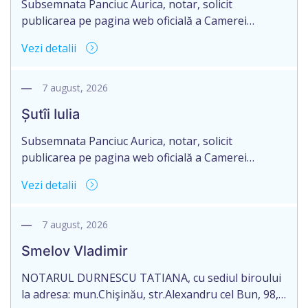
Subsemnata Panciuc Aurica, notar, solicit
publicarea pe pagina web oficială a Camerei
Notariale www.cnm.md a Informației despre
Vezi detalii
deschiderea procedurii succesorale cu următorul
conținut: Informație privind deschiderea procedurii
succesorale Notarul Panciuc Aurica, cu sediul
7 august, 2026
biroului la adresa: R.Moldova, or.Sîngerei,
Șutîi Iulia
str.Independenţei, 83/4, anunță despre deschiderea
procedurii succesorale în urma decesului
Subsemnata Panciuc Aurica, notar, solicit
cet.Gurușciuc Ana, cetățeană moldoveană, a.n. 26
publicarea pe pagina web oficială a Camerei
ianuarie […]
Notariale www.cnm.md a Informației despre
Vezi detalii
deschiderea procedurii succesorale cu următorul
conținut: Informație privind deschiderea procedurii
succesorale Notarul Panciuc Aurica, cu sediul
7 august, 2026
biroului la adresa: R.Moldova, or.Sîngerei,
Smelov Vladimir
str.Independenţei, 83/4, anunță despre deschiderea
procedurii succesorale în urma decesului cet.Șutîi
NOTARUL DURNESCU TATIANA, cu sediul biroului
Iulii, cetățean moldovean, a.n. 21 martie […]
la adresa: mun.Chişinău, str.Alexandru cel Bun, 98,