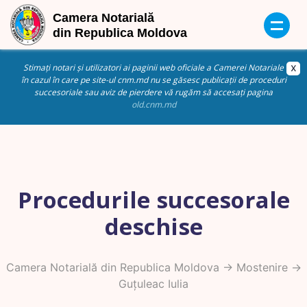
Stimați notari și utilizatori ai paginii web oficiale a Camerei Notariale
în cazul în care pe site-ul cnm.md nu se găsesc publicații de proceduri
succesoriale sau aviz de pierdere vă rugăm să accesați pagina
old.cnm.md
Procedurile succesorale
deschise
Camera Notarială din Republica Moldova
->
Mostenire
->
Guțuleac Iulia