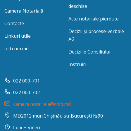
deschise
Camera Notarială
Acte notariale pierdute
Contacte
Decizii și procese-verbale
Linkuri utile
AG
old.cnm.md
Deciziile Consiliului
Instruiri
022 000-701
022 000-702
camera.notariala@cnm.md
MD2012 mun.Chișinău str.București №90
Luni – Vineri