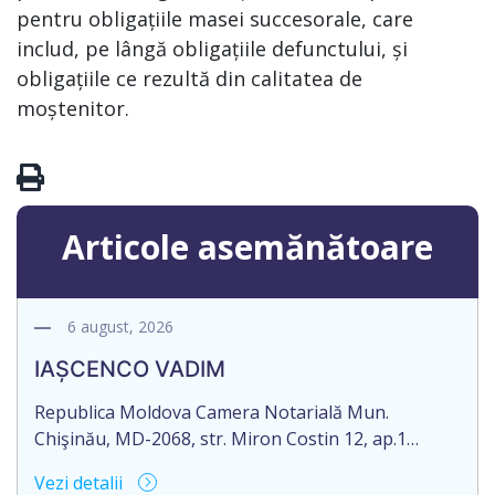
pentru obligațiile masei succesorale, care
includ, pe lângă obligațiile defunctului, și
obligațiile ce rezultă din calitatea de
moștenitor.
Articole asemănătoare
6 august, 2026
IAȘCENCO VADIM
Republica Moldova Camera Notarială Mun.
Chişinău, MD-2068, str. Miron Costin 12, ap.1
Biroul Notarial al Notarului PANCOVA NELLI Tel: (+
Vezi detalii
373 22) 43-45-06; 43-45-07 Nr. de ieșire: 485 Din 06