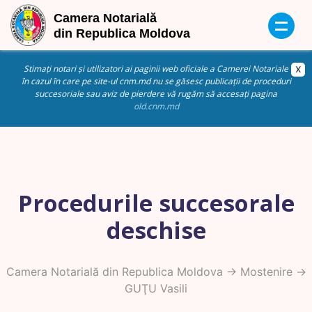
Stimați notari și utilizatori ai paginii web oficiale a Camerei Notariale
în cazul în care pe site-ul cnm.md nu se găsesc publicații de proceduri
succesoriale sau aviz de pierdere vă rugăm să accesați pagina
old.cnm.md
Procedurile succesorale
deschise
Camera Notarială din Republica Moldova
->
Mostenire
->
GUŢU Vasili