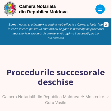
Stimați notari și utilizatori ai paginii web oficiale a Camerei Notariale
în cazul în care pe site-ul cnm.md nu se găsesc publicații de proceduri
succesoriale sau aviz de pierdere vă rugăm să accesați pagina
old.cnm.md
Procedurile succesorale
deschise
Camera Notarială din Republica Moldova
->
Mostenire
->
Guțu Vasile