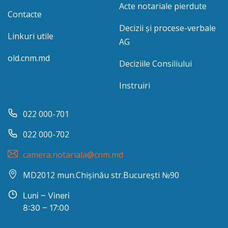
Acte notariale pierdute
Contacte
Decizii și procese-verbale
Linkuri utile
AG
old.cnm.md
Deciziile Consiliului
Instruiri
022 000-701
022 000-702
camera.notariala@cnm.md
MD2012 mun.Chișinău str.București №90
Luni – Vineri
8:30 – 17:00