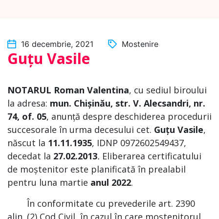
16 decembrie, 2021
Mostenire
Guțu Vasile
NOTARUL
Roman Valentina
, cu sediul biroului
la adresa:
mun. Chișinău, str. V. Alecsandri, nr.
74, of. 05
, anunță despre deschiderea procedurii
succesorale în urma decesului cet.
Guțu Vasile
,
născut la
11.11.1935
, IDNP 0972602549437,
decedat la
27.02.2013
.
Eliberarea certificatului
de moștenitor este planificată în prealabil
pentru luna martie
anul
2022
.
În conformitate cu prevederile art. 2390
alin. (2) Cod Civil, în cazul în care moștenitorul,