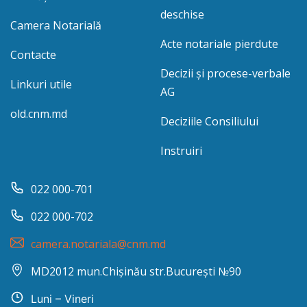
deschise
Camera Notarială
Acte notariale pierdute
Contacte
Decizii și procese-verbale
Linkuri utile
AG
old.cnm.md
Deciziile Consiliului
Instruiri
022 000-701
022 000-702
camera.notariala@cnm.md
MD2012 mun.Chișinău str.București №90
Luni – Vineri