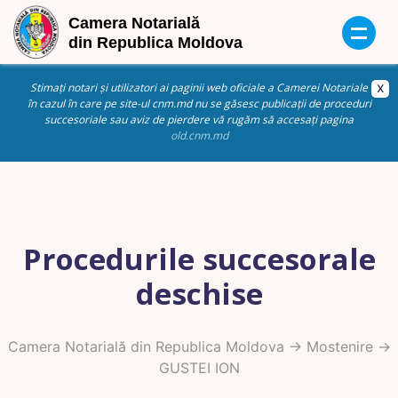
Stimați notari și utilizatori ai paginii web oficiale a Camerei Notariale
în cazul în care pe site-ul cnm.md nu se găsesc publicații de proceduri
succesoriale sau aviz de pierdere vă rugăm să accesați pagina
old.cnm.md
Procedurile succesorale
deschise
Camera Notarială din Republica Moldova
->
Mostenire
->
GUSTEI ION