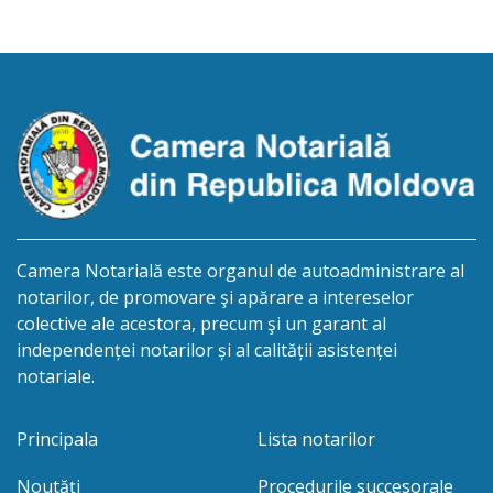
Iulian, cu sediul biroului la adresa: or.Soroca,
str.Alexandru cel Bun 50/4, anunţă despre
deschiderea procedurii succesorale în urma
decesului cet. Cristal Rodica, decedat 26.02.2024,
născut la 29.11.1971, IDNP- 2002032074837
Eliberarea certificatului […]
Camera Notarială este organul de autoadministrare al
notarilor, de promovare şi apărare a intereselor
colective ale acestora, precum şi un garant al
independenței notarilor și al calității asistenței
notariale.
Principala
Lista notarilor
Noutăți
Procedurile succesorale