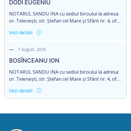
DODI EUGENIU
de 16.05.2027 termenul de opțiune pentru
acceptarea […]
NOTARUL SANDU INA cu sediul biroului la adresa:
or. Telenești, str. Ștefan cel Mare și Sfânt nr. 4, of.
1, anunță despre deschiderea procedurii
Vezi detalii
succesorale în urma decesului cet. DODI EUGENIU,
născut/ă la 11.03.1941, cod personal
2003035009604, decedat/ă la data de 12.01.2026
7 august, 2026
/doisprezece ianuarie anul două mii douăzeci și
BOSÎNCEANU ION
șase/. Eliberarea certificatului de moștenitor este
[…]
NOTARUL SANDU INA cu sediul biroului la adresa:
or. Telenești, str. Ștefan cel Mare și Sfânt nr. 4, of.
1, anunță despre deschiderea procedurii
Vezi detalii
succesorale în urma decesului cet. BOSÎNCEANU
ION, născut/ă la 21.07.1980, cod personal
0991201351317, decedat/ă la data de 15.05.2021
/cincisprezece mai anul două mii douăzeci și unu/.
Eliberarea certificatului de moștenitor este […]