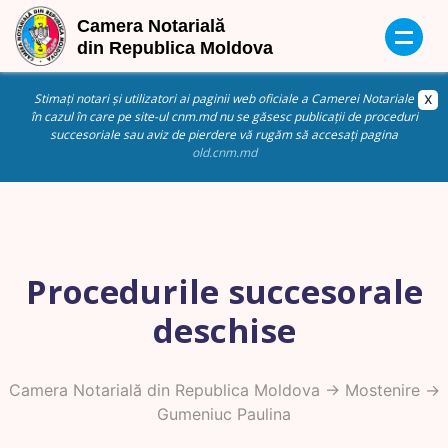
Stimați notari și utilizatori ai paginii web oficiale a Camerei Notariale
în cazul în care pe site-ul cnm.md nu se găsesc publicații de proceduri
succesoriale sau aviz de pierdere vă rugăm să accesați pagina
old.cnm.md
Procedurile succesorale
deschise
Camera Notarială din Republica Moldova
->
Mostenire
->
Gumeniuc Paulina