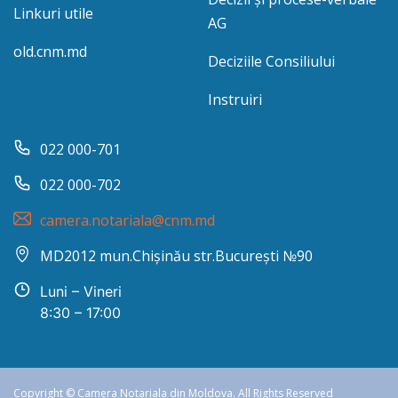
Linkuri utile
AG
old.cnm.md
Deciziile Consiliului
Instruiri
022 000-701
022 000-702
camera.notariala@cnm.md
MD2012 mun.Chișinău str.București №90
Luni – Vineri
8:30 – 17:00
Copyright © Camera Notariala din Moldova. All Rights Reserved