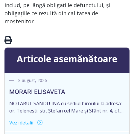
includ, pe lângă obligațiile defunctului, și
obligațiile ce rezultă din calitatea de
moștenitor.
Articole asemănătoare
8 august, 2026
MORARI ELISAVETA
NOTARUL SANDU INA cu sediul biroului la adresa:
or. Telenești, str. Ștefan cel Mare și Sfânt nr. 4, of.
1, anunță despre deschiderea procedurii
Vezi detalii
succesorale în urma decesului cet. MORARI
ELISAVETA, născut/ă la 21.10.1945, cod personal