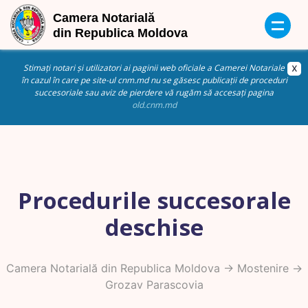
Stimați notari și utilizatori ai paginii web oficiale a Camerei Notariale
în cazul în care pe site-ul cnm.md nu se găsesc publicații de proceduri
succesoriale sau aviz de pierdere vă rugăm să accesați pagina
old.cnm.md
Procedurile succesorale
deschise
Camera Notarială din Republica Moldova
->
Mostenire
->
Grozav Parascovia