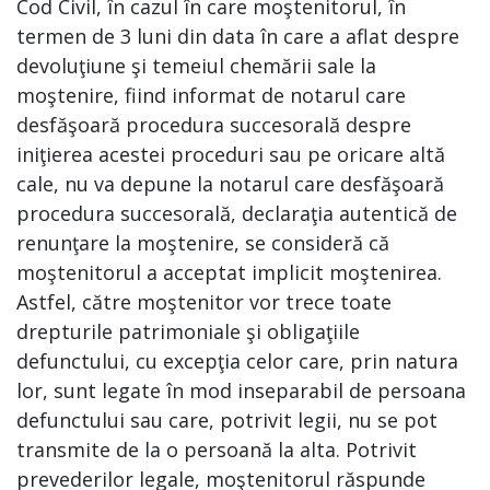
Cod Civil, în cazul în care moştenitorul, în
termen de 3 luni din data în care a aflat despre
devoluţiune şi temeiul chemării sale la
moştenire, fiind informat de notarul care
desfăşoară procedura succesorală despre
iniţierea acestei proceduri sau pe oricare altă
cale, nu va depune la notarul care desfăşoară
procedura succesorală, declaraţia autentică de
renunţare la moştenire, se consideră că
moştenitorul a acceptat implicit moştenirea.
Astfel, către moştenitor vor trece toate
drepturile patrimoniale şi obligaţiile
defunctului, cu excepţia celor care, prin natura
lor, sunt legate în mod inseparabil de persoana
defunctului sau care, potrivit legii, nu se pot
transmite de la o persoană la alta. Potrivit
prevederilor legale, moştenitorul răspunde