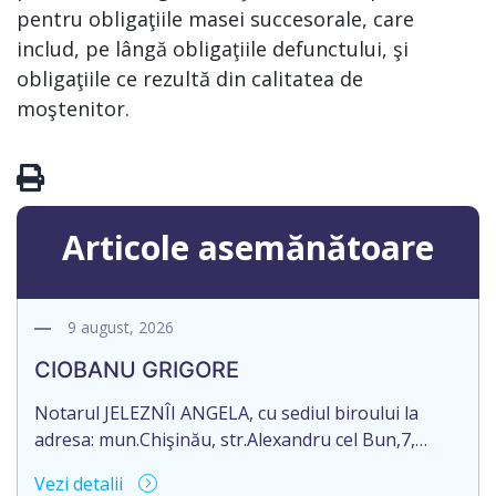
pentru obligaţiile masei succesorale, care
includ, pe lângă obligaţiile defunctului, şi
obligaţiile ce rezultă din calitatea de
moştenitor.
Articole asemănătoare
9 august, 2026
CIOBANU GRIGORE
Notarul JELEZNÎI ANGELA, cu sediul biroului la
adresa: mun.Chişinău, str.Alexandru cel Bun,7,
of.105, anunță despre deschiderea procedurii
Vezi detalii
succesorale în urma decesului cet.CIOBANU