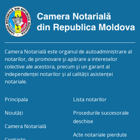
este planificată în prealabil în termen de 2 (două)
luni din ziua publicării avizului, cu […]
Camera Notarială este organul de autoadministrare al
notarilor, de promovare şi apărare a intereselor
colective ale acestora, precum şi un garant al
independenței notarilor și al calității asistenței
notariale.
Principala
Lista notarilor
Noutăți
Procedurile succesorale
deschise
Camera Notarială
Acte notariale pierdute
Contacte