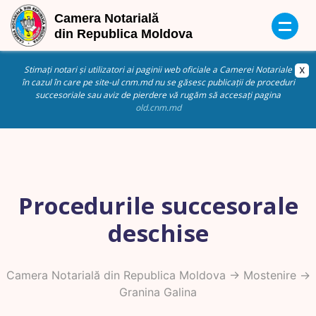
Stimați notari și utilizatori ai paginii web oficiale a Camerei Notariale
în cazul în care pe site-ul cnm.md nu se găsesc publicații de proceduri
succesoriale sau aviz de pierdere vă rugăm să accesați pagina
old.cnm.md
Procedurile succesorale
deschise
Camera Notarială din Republica Moldova
->
Mostenire
->
Granina Galina