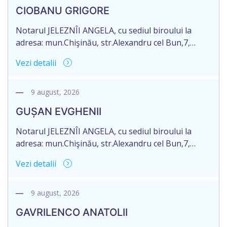
CIOBANU GRIGORE
Notarul JELEZNÎI ANGELA, cu sediul biroului la
adresa: mun.Chişinău, str.Alexandru cel Bun,7,
of.105, anunță despre deschiderea procedurii
Vezi detalii
succesorale în urma decesului cet.CIOBANU
GRIGORE, d.n. 29.11.1936, IDNP 2000003045381,
decedat la data de 15 aprilie 2026. Informăm
9 august, 2026
succesibilii, că conform prevederilor legale, pentru
GUȘAN EVGHENII
moștenirile deschise începând cu 01.04.2026
termenul de opțiune pentru acceptarea sau
Notarul JELEZNÎI ANGELA, cu sediul biroului la
renunțarea la moștenire […]
adresa: mun.Chişinău, str.Alexandru cel Bun,7,
of.105, anunță despre deschiderea procedurii
Vezi detalii
succesorale în urma decesului cet.GUȘAN
EVGHENII, d.n.10.04.1978, IDNP 0990211026369,
decedat la data de 13 iunie 2026. Informăm
9 august, 2026
succesibilii, că conform prevederilor legale, pentru
GAVRILENCO ANATOLII
moștenirile deschise începând cu 01.04.2026