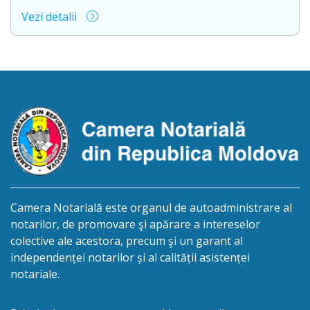
biroului la adresa: mun.Chişinău,
Vezi detalii
str.M.Kogălniceanu nr.3, ap.1, anunţă despre
deschiderea procedurii succesorale în urma
decesului cet. TULUȘ NATALIA, născută la
08.08.1973, IDNP 0961809896633, decedată la
21.02.2026. Eliberarea certificatului de moştenitor
este planificată în prealabil în termen de 2 (două)
luni din ziua publicării avizului, cu […]
Camera Notarială este organul de autoadministrare al
notarilor, de promovare şi apărare a intereselor
colective ale acestora, precum şi un garant al
independenței notarilor și al calității asistenței
notariale.