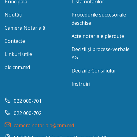
Principala
Lista notarilor
Noutăți
Procedurile succesorale
deschise
Camera Notarială
Acte notariale pierdute
Contacte
Decizii și procese-verbale
Linkuri utile
AG
old.cnm.md
Deciziile Consiliului
Instruiri
022 000-701
022 000-702
camera.notariala@cnm.md