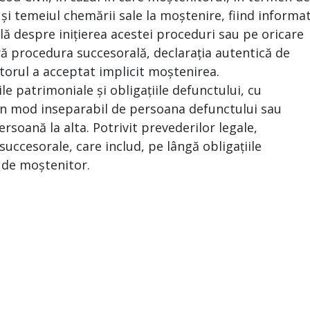
 și temeiul chemării sale la moștenire, fiind informa
ă despre inițierea acestei proceduri sau pe oricare
ră procedura succesorală, declarația autentică de
torul a acceptat implicit moștenirea.
le patrimoniale și obligațiile defunctului, cu
e în mod inseparabil de persoana defunctului sau
ersoană la alta. Potrivit prevederilor legale,
uccesorale, care includ, pe lângă obligațiile
a de moștenitor.