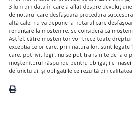
3 luni din data în care a aflat despre devoluțiune
de notarul care desfășoară procedura succesoral
altă cale, nu va depune la notarul care desfășoa
renunțare la moștenire, se consideră că moșteni
Astfel, către moștenitor vor trece toate drepturi
excepția celor care, prin natura lor, sunt legat
care, potrivit legii, nu se pot transmite de la o p
moștenitorul răspunde pentru obligațiile masei s
defunctului, și obligațiile ce rezultă din calitate