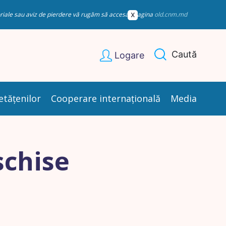
esoriale sau aviz de pierdere vă rugăm să accesați pagina
old.cnm.md
Caută
Logare
etățenilor
Cooperare internațională
Media
schise