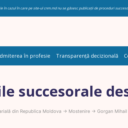
riale în cazul în care pe site-ul cnm.md nu se găsesc publicații de proceduri succ
dmiterea în profesie
Transparență decizională
C
le succesorale de
rială din Republica Moldova
->
Mostenire
-> Gorgan Mihail