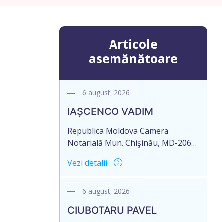
Articole
asemănătoare
6 august, 2026
IAȘCENCO VADIM
Republica Moldova Camera
Notarială Mun. Chişinău, MD-2068,
str. Miron Costin 12, ap.1 Biroul
Vezi detalii
Notarial al Notarului PANCOVA
NELLI Tel: (+ 373 22) 43-45-06; 43-
45-07 Nr. de ieșire: 485 Din 06
6 august, 2026
august 2026 CAMERA NOTARIALĂ
CIUBOTARU PAVEL
MD-2012, mun. Chișinău, str.