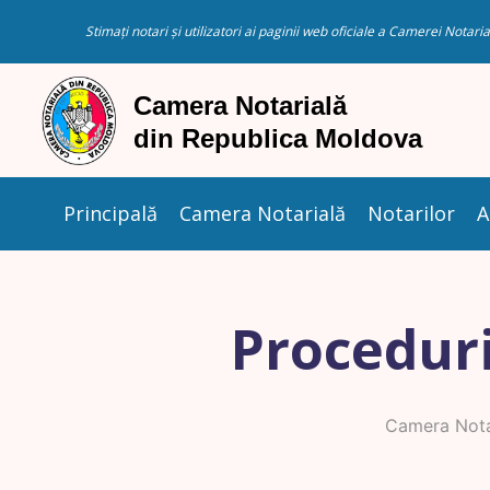
Stimați notari și utilizatori ai paginii web oficiale a Camerei Nota
Principală
Camera Notarială
Notarilor
A
Proceduri
Camera Nota