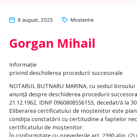
8 august, 2025
Mostenire
Gorgan Mihail
Informație
privind deschiderea procedurii succesorale
NOTARUL BUTNARU MARINA, cu sediul biroului la a
anunță despre deschiderea procedurii succesoral
21.12.1962, IDNP 0960808556153, decedat/ă la 30
Eliberarea certificatului de moștenitor este plan
condiţia constatării cu certitudine a faptelor nec
certificatului de moștenitor.
În conformitate cu prevederile art. 2390 alin. (2)