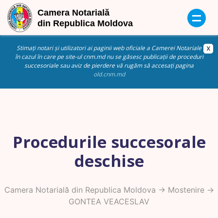
Stimați notari și utilizatori ai paginii web oficiale a Camerei Notariale
în cazul în care pe site-ul cnm.md nu se găsesc publicații de proceduri
succesoriale sau aviz de pierdere vă rugăm să accesați pagina
old.cnm.md
Procedurile succesorale
deschise
Camera Notarială din Republica Moldova
->
Mostenire
->
GONTEA VEACESLAV