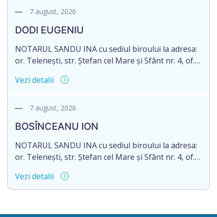
decedat/ă la 16 mai 2026. Eliberarea certificatului de
7 august, 2026
moștenitor este planificată în prealabil după data
DODI EUGENIU
de 16.05.2027 termenul de opțiune pentru
acceptarea […]
NOTARUL SANDU INA cu sediul biroului la adresa:
or. Telenești, str. Ștefan cel Mare și Sfânt nr. 4, of.
1, anunță despre deschiderea procedurii
Vezi detalii
succesorale în urma decesului cet. DODI EUGENIU,
născut/ă la 11.03.1941, cod personal
2003035009604, decedat/ă la data de 12.01.2026
7 august, 2026
/doisprezece ianuarie anul două mii douăzeci și
BOSÎNCEANU ION
șase/. Eliberarea certificatului de moștenitor este
[…]
NOTARUL SANDU INA cu sediul biroului la adresa:
or. Telenești, str. Ștefan cel Mare și Sfânt nr. 4, of.
1, anunță despre deschiderea procedurii
Vezi detalii
succesorale în urma decesului cet. BOSÎNCEANU
ION, născut/ă la 21.07.1980, cod personal
0991201351317, decedat/ă la data de 15.05.2021
/cincisprezece mai anul două mii douăzeci și unu/.