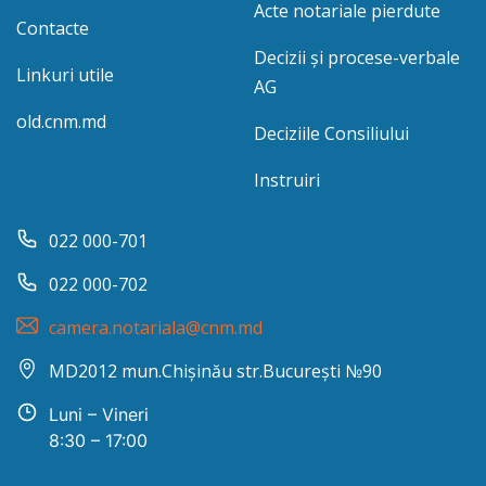
Acte notariale pierdute
Contacte
Decizii și procese-verbale
Linkuri utile
AG
old.cnm.md
Deciziile Consiliului
Instruiri
022 000-701
022 000-702
camera.notariala@cnm.md
MD2012 mun.Chișinău str.București №90
Luni – Vineri
8:30 – 17:00