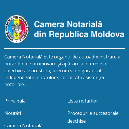
biroului la adresa: R.Moldova, or.Sîngerei,
str.Independenţei, 83/4, anunță despre deschiderea
procedurii succesorale în urma decesului
cet.Dumbrava Nadejda, cetățeană moldoveană, a.n.
20 aprilie […]
Camera Notarială este organul de autoadministrare al
notarilor, de promovare şi apărare a intereselor
colective ale acestora, precum şi un garant al
independenței notarilor și al calității asistenței
notariale.
Principala
Lista notarilor
Noutăți
Procedurile succesorale
deschise
Camera Notarială