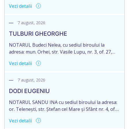
71 Legii 246/2018 privind la procedură notarială
Vezi detalii
notific Moștenitorii/ persoană care are un interes
legitim, despre deschiderea procedurii succesorale
notariale în urma decesului cet. DOGANIC ILIA,
7 august, 2026
decedat la data de 09.02.2025, cod personal
TULBURI GHEORGHE
2007040006216. Eliberarea certificatului de
moștenitor este planificată în prealabil pentru […]
NOTARUL Budeci Nelea, cu sediul biroului la
adresa: mun. Orhei, str. Vasile Lupu, nr. 3, of. 27,
anunță despre deschiderea procedurii succesorale
Vezi detalii
în urma decesului cet. TULBURI GHEORGHE,
născut/ă la 18.06.1970, IDNP 2002027022038,
decedat/ă la 16 mai 2026. Eliberarea certificatului de
7 august, 2026
moștenitor este planificată în prealabil după data
DODI EUGENIU
de 16.05.2027 termenul de opțiune pentru
acceptarea […]
NOTARUL SANDU INA cu sediul biroului la adresa:
or. Telenești, str. Ștefan cel Mare și Sfânt nr. 4, of.
1, anunță despre deschiderea procedurii
Vezi detalii
succesorale în urma decesului cet. DODI EUGENIU,