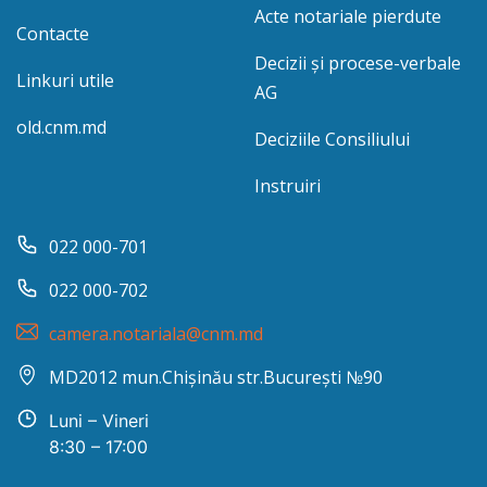
Acte notariale pierdute
Contacte
Decizii și procese-verbale
Linkuri utile
AG
old.cnm.md
Deciziile Consiliului
Instruiri
022 000-701
022 000-702
camera.notariala@cnm.md
MD2012 mun.Chișinău str.București №90
Luni – Vineri
8:30 – 17:00