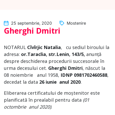
25 septembrie, 2020
Mostenire
Gherghi Dmitri
NOTARUL
Cîvîrjic Natalia
,
cu sediul biroului la
adresa:
or.Taraclia, str.Lenin, 143/5
,
anunță
despre deschiderea procedurii succesorale în
urma decesului cet.
Gherghi Dmitri
, născut la
08 noiembrie anul 1958,
IDNP 0981702460588
,
decedat la data
26 iunie anul 2020
.
Eliberarea certificatului de moștenitor este
planificată în prealabil pentru data
(01
octombrie anul 2020)
.