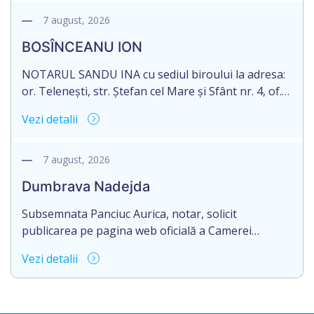
născut/ă la 11.03.1941, cod personal
2003035009604, decedat/ă la data de 12.01.2026
7 august, 2026
/doisprezece ianuarie anul două mii douăzeci și
BOSÎNCEANU ION
șase/. Eliberarea certificatului de moștenitor este
[…]
NOTARUL SANDU INA cu sediul biroului la adresa:
or. Telenești, str. Ștefan cel Mare și Sfânt nr. 4, of.
1, anunță despre deschiderea procedurii
Vezi detalii
succesorale în urma decesului cet. BOSÎNCEANU
ION, născut/ă la 21.07.1980, cod personal
0991201351317, decedat/ă la data de 15.05.2021
7 august, 2026
/cincisprezece mai anul două mii douăzeci și unu/.
Dumbrava Nadejda
Eliberarea certificatului de moștenitor este […]
Subsemnata Panciuc Aurica, notar, solicit
publicarea pe pagina web oficială a Camerei
Notariale www.cnm.md a Informației despre
Vezi detalii
deschiderea procedurii succesorale cu următorul
conținut: Informație privind deschiderea procedurii
succesorale Notarul Panciuc Aurica, cu sediul