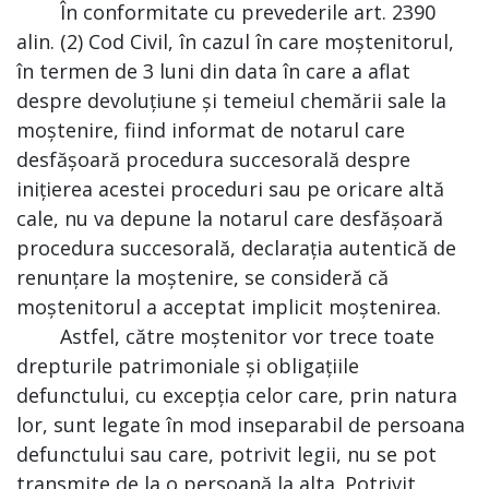
În conformitate cu prevederile art. 2390
alin. (2) Cod Civil, în cazul în care moștenitorul,
în termen de 3 luni din data în care a aflat
despre devoluțiune și temeiul chemării sale la
moștenire, fiind informat de notarul care
desfășoară procedura succesorală despre
inițierea acestei proceduri sau pe oricare altă
cale, nu va depune la notarul care desfășoară
procedura succesorală, declarația autentică de
renunțare la moștenire, se consideră că
moștenitorul a acceptat implicit moștenirea.
Astfel, către moștenitor vor trece toate
drepturile patrimoniale și obligațiile
defunctului, cu excepția celor care, prin natura
lor, sunt legate în mod inseparabil de persoana
defunctului sau care, potrivit legii, nu se pot
transmite de la o persoană la alta. Potrivit