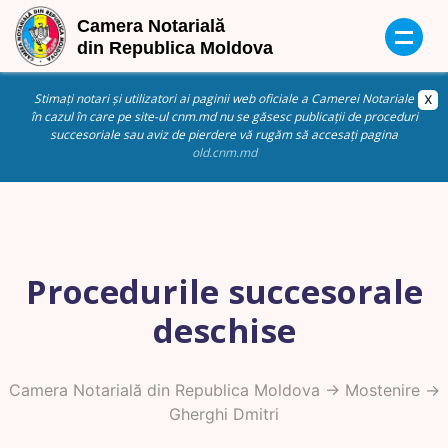
Stimați notari și utilizatori ai paginii web oficiale a Camerei Notariale
în cazul în care pe site-ul cnm.md nu se găsesc publicații de proceduri
succesoriale sau aviz de pierdere vă rugăm să accesați pagina
old.cnm.md
Procedurile succesorale
deschise
Camera Notarială din Republica Moldova
->
Mostenire
->
Gherghi Dmitri