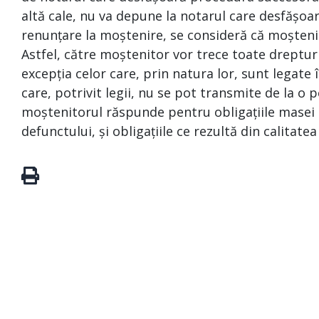
altă cale, nu va depune la notarul care desfășoa
renunțare la moștenire, se consideră că moșteni
Astfel, către moștenitor vor trece toate drepturi
excepția celor care, prin natura lor, sunt legat
care, potrivit legii, nu se pot transmite de la o p
moștenitorul răspunde pentru obligațiile masei s
defunctului, și obligațiile ce rezultă din calitat