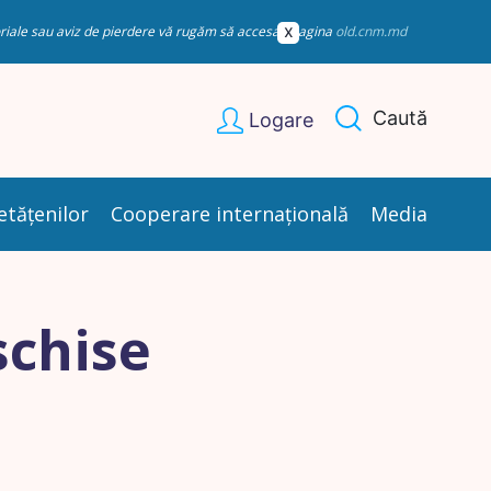
esoriale sau aviz de pierdere vă rugăm să accesați pagina
old.cnm.md
Caută
Logare
etățenilor
Cooperare internațională
Media
schise