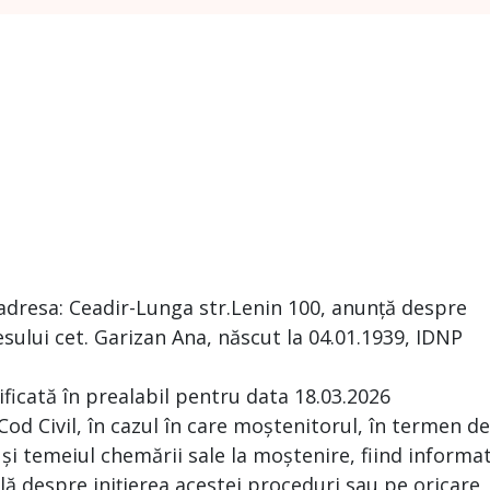
adresa: Ceadir-Lunga str.Lenin 100, anunță despre
ului cet. Garizan Ana, născut la 04.01.1939, IDNP
ificată în prealabil pentru data 18.03.2026
 Cod Civil, în cazul în care moștenitorul, în termen de
 și temeiul chemării sale la moștenire, fiind informa
ă despre inițierea acestei proceduri sau pe oricare