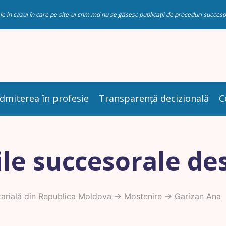
riale în cazul în care pe site-ul cnm.md nu se găsesc publicații de proceduri succ
dmiterea în profesie
Transparență decizională
C
le succesorale de
arială din Republica Moldova
->
Mostenire
-> Garizan Ana