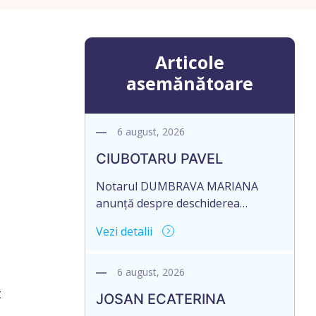
Articole
asemănătoare
6 august, 2026
CIUBOTARU PAVEL
Notarul DUMBRAVA MARIANA
anunță despre deschiderea
procedurii succesorale în urma
Vezi detalii
decesului cet. CIUBOTARU PAVEL,
data naşterii 28.12.1951, decedat la
data de 21 MAI 2026, IDNP
6 august, 2026
0971111370927. Informăm
t
JOSAN ECATERINA
succesibilii, că conform