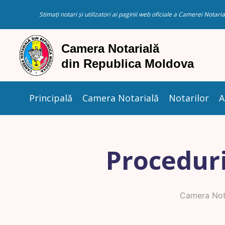
Stimați notari și utilizatori ai paginii web oficiale a Camerei Nota
Principală
Camera Notarială
Notarilor
A
Proceduri
Camera Not