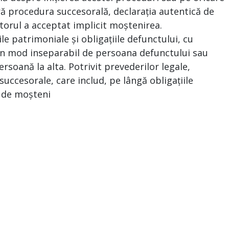
ră procedura succesorală, declarația autentică de
torul a acceptat implicit moștenirea.
le patrimoniale și obligațiile defunctului, cu
e în mod inseparabil de persoana defunctului sau
ersoană la alta. Potrivit prevederilor legale,
uccesorale, care includ, pe lângă obligațiile
ea de moșteni