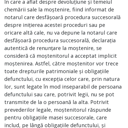
în care a aflat despre devoluțiune și temeiul
chemării sale la moștenire, fiind informat de
notarul care desfășoară procedura succesorală
despre inițierea acestei proceduri sau pe
oricare altă cale, nu va depune la notarul care
desfășoară procedura succesorală, declarația
autentică de renunțare la moștenire, se
consideră că moștenitorul a acceptat implicit
moștenirea. Astfel, către moștenitor vor trece
toate drepturile patrimoniale și obligațiile
defunctului, cu excepția celor care, prin natura
lor, sunt legate în mod inseparabil de persoana
defunctului sau care, potrivit legii, nu se pot
transmite de la o persoană la alta. Potrivit
prevederilor legale, moștenitorul răspunde
pentru obligațiile masei succesorale, care
includ, pe lângă obligațiile defunctului, și