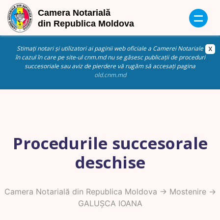
Stimați notari și utilizatori ai paginii web oficiale a Camerei Notariale
în cazul în care pe site-ul cnm.md nu se găsesc publicații de proceduri
succesoriale sau aviz de pierdere vă rugăm să accesați pagina
old.cnm.md
Procedurile succesorale
deschise
Camera Notarială din Republica Moldova
->
Mostenire
->
GALUȘCA IOANA