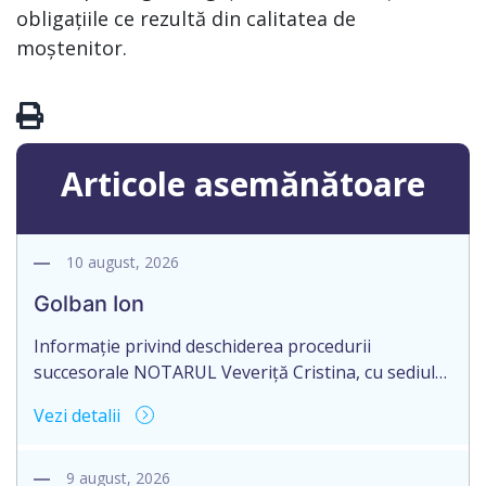
obligațiile ce rezultă din calitatea de
moștenitor.
Articole asemănătoare
10 august, 2026
Golban Ion
Informație privind deschiderea procedurii
succesorale NOTARUL Veveriță Cristina, cu sediul
biroului la adresa: mun. Orhei, str. Renașterii
Vezi detalii
Naționale nr. 11, ap. 1, anunță despre deschiderea
procedurii succesorale în urma decesului cet.
Golban Ion, născut la 27.07.1957 , IDNP
9 august, 2026