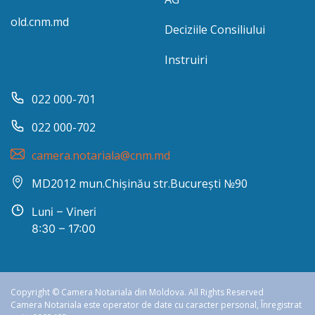
old.cnm.md
Deciziile Consiliului
Instruiri
022 000-701
022 000-702
camera.notariala@cnm.md
MD2012 mun.Chișinău str.București №90
Luni – Vineri
8:30 – 17:00
Copyright © Camera Notariala din Moldova. All Rights Reserved
Camera Notariala este operator de date cu caracter personal, Înregistrat