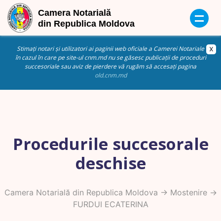
Stimați notari și utilizatori ai paginii web oficiale a Camerei Notariale
în cazul în care pe site-ul cnm.md nu se găsesc publicații de proceduri
succesoriale sau aviz de pierdere vă rugăm să accesați pagina
old.cnm.md
Procedurile succesorale
deschise
Camera Notarială din Republica Moldova
->
Mostenire
->
FURDUI ECATERINA