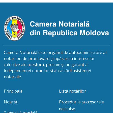
biroului la adresa: R.Moldova, or.Sîngerei,
str.Independenţei, 83/4, anunță despre deschiderea
procedurii succesorale în urma decesului
cet.Dumbrava Nadejda, cetățeană moldoveană, a.n.
20 aprilie […]
Camera Notarială este organul de autoadministrare al
notarilor, de promovare şi apărare a intereselor
colective ale acestora, precum şi un garant al
independenței notarilor și al calității asistenței
notariale.
Principala
Lista notarilor
Noutăți
Procedurile succesorale
deschise
Camera Notarială