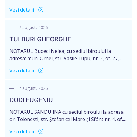
71 Legii 246/2018 privind la procedură notarială
Vezi detalii
notific Moștenitorii/ persoană care are un interes
legitim, despre deschiderea procedurii succesorale
notariale în urma decesului cet. DOGANIC ILIA,
7 august, 2026
decedat la data de 09.02.2025, cod personal
TULBURI GHEORGHE
2007040006216. Eliberarea certificatului de
moștenitor este planificată în prealabil pentru […]
NOTARUL Budeci Nelea, cu sediul biroului la
adresa: mun. Orhei, str. Vasile Lupu, nr. 3, of. 27,
anunță despre deschiderea procedurii succesorale
Vezi detalii
în urma decesului cet. TULBURI GHEORGHE,
născut/ă la 18.06.1970, IDNP 2002027022038,
decedat/ă la 16 mai 2026. Eliberarea certificatului de
7 august, 2026
moștenitor este planificată în prealabil după data
DODI EUGENIU
de 16.05.2027 termenul de opțiune pentru
acceptarea […]
NOTARUL SANDU INA cu sediul biroului la adresa:
or. Telenești, str. Ștefan cel Mare și Sfânt nr. 4, of.
1, anunță despre deschiderea procedurii
Vezi detalii
succesorale în urma decesului cet. DODI EUGENIU,