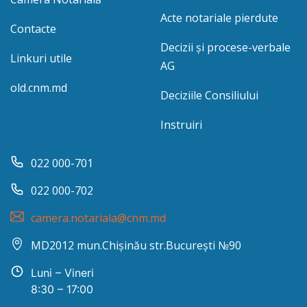
Acte notariale pierdute
Contacte
Decizii și procese-verbale
Linkuri utile
AG
old.cnm.md
Deciziile Consiliului
Instruiri
022 000-701
022 000-702
camera.notariala@cnm.md
MD2012 mun.Chișinău str.București №90
Luni – Vineri
8:30 – 17:00