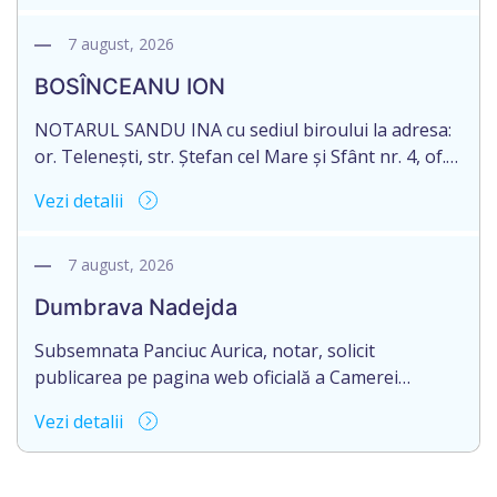
născut/ă la 11.03.1941, cod personal
2003035009604, decedat/ă la data de 12.01.2026
7 august, 2026
/doisprezece ianuarie anul două mii douăzeci și
BOSÎNCEANU ION
șase/. Eliberarea certificatului de moștenitor este
[…]
NOTARUL SANDU INA cu sediul biroului la adresa:
or. Telenești, str. Ștefan cel Mare și Sfânt nr. 4, of.
1, anunță despre deschiderea procedurii
Vezi detalii
succesorale în urma decesului cet. BOSÎNCEANU
ION, născut/ă la 21.07.1980, cod personal
0991201351317, decedat/ă la data de 15.05.2021
7 august, 2026
/cincisprezece mai anul două mii douăzeci și unu/.
Dumbrava Nadejda
Eliberarea certificatului de moștenitor este […]
Subsemnata Panciuc Aurica, notar, solicit
publicarea pe pagina web oficială a Camerei
Notariale www.cnm.md a Informației despre
Vezi detalii
deschiderea procedurii succesorale cu următorul
conținut: Informație privind deschiderea procedurii
succesorale Notarul Panciuc Aurica, cu sediul