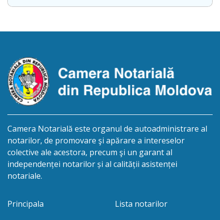
conținut: Informație privind deschiderea procedurii
succesorale Notarul Panciuc Aurica, cu sediul
biroului la adresa: R.Moldova, or.Sîngerei,
str.Independenţei, 83/4, anunță despre deschiderea
procedurii succesorale în urma decesului
cet.Dumbrava Nadejda, cetățeană moldoveană, a.n.
20 aprilie […]
Camera Notarială este organul de autoadministrare al
notarilor, de promovare şi apărare a intereselor
colective ale acestora, precum şi un garant al
independenței notarilor și al calității asistenței
notariale.
Principala
Lista notarilor