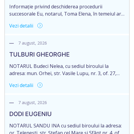
Informație privind deschiderea procedurii
succesorale Eu, notarul, Toma Elena, în temeiul art.
71 Legii 246/2018 privind la procedură notarială
Vezi detalii
notific Moștenitorii/ persoană care are un interes
legitim, despre deschiderea procedurii succesorale
notariale în urma decesului cet. DOGANIC ILIA,
7 august, 2026
decedat la data de 09.02.2025, cod personal
TULBURI GHEORGHE
2007040006216. Eliberarea certificatului de
moștenitor este planificată în prealabil pentru […]
NOTARUL Budeci Nelea, cu sediul biroului la
adresa: mun. Orhei, str. Vasile Lupu, nr. 3, of. 27,
anunță despre deschiderea procedurii succesorale
Vezi detalii
în urma decesului cet. TULBURI GHEORGHE,
născut/ă la 18.06.1970, IDNP 2002027022038,
decedat/ă la 16 mai 2026. Eliberarea certificatului de
7 august, 2026
moștenitor este planificată în prealabil după data
DODI EUGENIU
de 16.05.2027 termenul de opțiune pentru
acceptarea […]
NOTARUL SANDU INA cu sediul biroului la adresa:
or. Telenești, str. Ștefan cel Mare și Sfânt nr. 4, of.