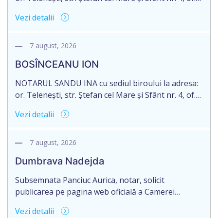
1, anunță despre deschiderea procedurii
Vezi detalii
succesorale în urma decesului cet. DODI EUGENIU,
născut/ă la 11.03.1941, cod personal
2003035009604, decedat/ă la data de 12.01.2026
7 august, 2026
/doisprezece ianuarie anul două mii douăzeci și
BOSÎNCEANU ION
șase/. Eliberarea certificatului de moștenitor este
[…]
NOTARUL SANDU INA cu sediul biroului la adresa:
or. Telenești, str. Ștefan cel Mare și Sfânt nr. 4, of.
1, anunță despre deschiderea procedurii
Vezi detalii
succesorale în urma decesului cet. BOSÎNCEANU
ION, născut/ă la 21.07.1980, cod personal
0991201351317, decedat/ă la data de 15.05.2021
7 august, 2026
/cincisprezece mai anul două mii douăzeci și unu/.
Dumbrava Nadejda
Eliberarea certificatului de moștenitor este […]
Subsemnata Panciuc Aurica, notar, solicit
publicarea pe pagina web oficială a Camerei
Notariale www.cnm.md a Informației despre
Vezi detalii
deschiderea procedurii succesorale cu următorul