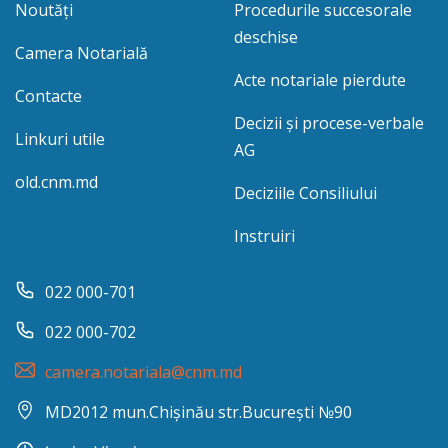
Noutăți
Procedurile succesorale
deschise
Camera Notarială
Acte notariale pierdute
Contacte
Decizii și procese-verbale
Linkuri utile
AG
old.cnm.md
Deciziile Consiliului
Instruiri
022 000-701
022 000-702
camera.notariala@cnm.md
MD2012 mun.Chișinău str.București №90