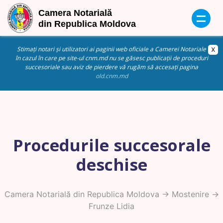
Stimați notari și utilizatori ai paginii web oficiale a Camerei Notariale
în cazul în care pe site-ul cnm.md nu se găsesc publicații de proceduri
succesoriale sau aviz de pierdere vă rugăm să accesați pagina
old.cnm.md
Procedurile succesorale
deschise
Camera Notarială din Republica Moldova
->
Mostenire
->
Frunze Lidia