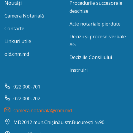
Noutăți
Procedurile succesorale
deschise
Camera Notarială
Acte notariale pierdute
Contacte
Decizii și procese-verbale
Linkuri utile
AG
old.cnm.md
Deciziile Consiliului
Instruiri
022 000-701
022 000-702
camera.notariala@cnm.md
MD2012 mun.Chișinău str.București №90