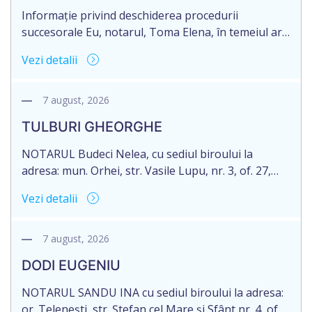
Informație privind deschiderea procedurii
succesorale Eu, notarul, Toma Elena, în temeiul art.
71 Legii 246/2018 privind la procedură notarială
Vezi detalii
notific Moștenitorii/ persoană care are un interes
legitim, despre deschiderea procedurii succesorale
notariale în urma decesului cet. DOGANIC ILIA,
7 august, 2026
decedat la data de 09.02.2025, cod personal
TULBURI GHEORGHE
2007040006216. Eliberarea certificatului de
moștenitor este planificată în prealabil pentru […]
NOTARUL Budeci Nelea, cu sediul biroului la
adresa: mun. Orhei, str. Vasile Lupu, nr. 3, of. 27,
anunță despre deschiderea procedurii succesorale
Vezi detalii
în urma decesului cet. TULBURI GHEORGHE,
născut/ă la 18.06.1970, IDNP 2002027022038,
decedat/ă la 16 mai 2026. Eliberarea certificatului de
7 august, 2026
moștenitor este planificată în prealabil după data
DODI EUGENIU
de 16.05.2027 termenul de opțiune pentru
acceptarea […]
NOTARUL SANDU INA cu sediul biroului la adresa:
or. Telenești, str. Ștefan cel Mare și Sfânt nr. 4, of.