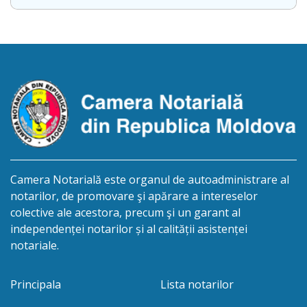
conținut: Informație privind deschiderea procedurii
succesorale Notarul Panciuc Aurica, cu sediul
biroului la adresa: R.Moldova, or.Sîngerei,
str.Independenţei, 83/4, anunță despre deschiderea
procedurii succesorale în urma decesului
cet.Dumbrava Nadejda, cetățeană moldoveană, a.n.
20 aprilie […]
Camera Notarială este organul de autoadministrare al
notarilor, de promovare şi apărare a intereselor
colective ale acestora, precum şi un garant al
independenței notarilor și al calității asistenței
notariale.
Principala
Lista notarilor