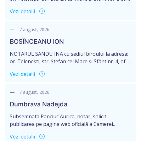
1, anunță despre deschiderea procedurii
Vezi detalii
succesorale în urma decesului cet. DODI EUGENIU,
născut/ă la 11.03.1941, cod personal
2003035009604, decedat/ă la data de 12.01.2026
7 august, 2026
/doisprezece ianuarie anul două mii douăzeci și
BOSÎNCEANU ION
șase/. Eliberarea certificatului de moștenitor este
[…]
NOTARUL SANDU INA cu sediul biroului la adresa:
or. Telenești, str. Ștefan cel Mare și Sfânt nr. 4, of.
1, anunță despre deschiderea procedurii
Vezi detalii
succesorale în urma decesului cet. BOSÎNCEANU
ION, născut/ă la 21.07.1980, cod personal
0991201351317, decedat/ă la data de 15.05.2021
7 august, 2026
/cincisprezece mai anul două mii douăzeci și unu/.
Dumbrava Nadejda
Eliberarea certificatului de moștenitor este […]
Subsemnata Panciuc Aurica, notar, solicit
publicarea pe pagina web oficială a Camerei
Notariale www.cnm.md a Informației despre
Vezi detalii
deschiderea procedurii succesorale cu următorul