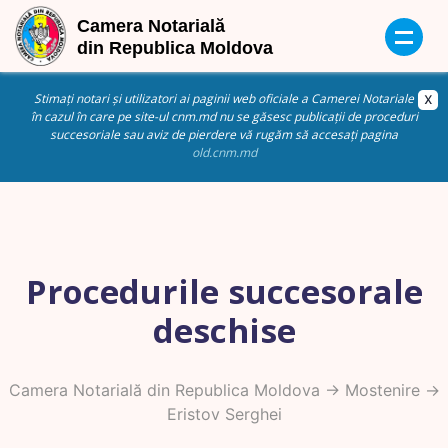
Stimați notari și utilizatori ai paginii web oficiale a Camerei Notariale
în cazul în care pe site-ul cnm.md nu se găsesc publicații de proceduri
succesoriale sau aviz de pierdere vă rugăm să accesați pagina
old.cnm.md
Procedurile succesorale
deschise
Camera Notarială din Republica Moldova
->
Mostenire
->
Eristov Serghei