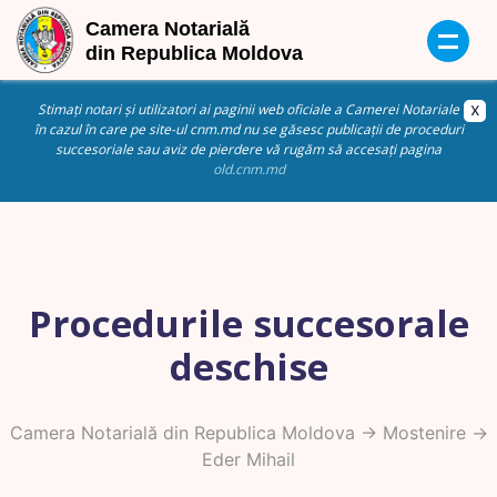
Stimați notari și utilizatori ai paginii web oficiale a Camerei Notariale
în cazul în care pe site-ul cnm.md nu se găsesc publicații de proceduri
succesoriale sau aviz de pierdere vă rugăm să accesați pagina
old.cnm.md
Procedurile succesorale
deschise
Camera Notarială din Republica Moldova
->
Mostenire
->
Eder Mihail