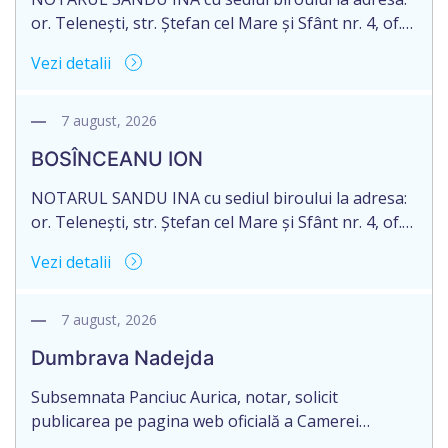
or. Telenești, str. Ștefan cel Mare și Sfânt nr. 4, of.
1, anunță despre deschiderea procedurii
Vezi detalii
succesorale în urma decesului cet. DODI EUGENIU,
născut/ă la 11.03.1941, cod personal
2003035009604, decedat/ă la data de 12.01.2026
7 august, 2026
/doisprezece ianuarie anul două mii douăzeci și
BOSÎNCEANU ION
șase/. Eliberarea certificatului de moștenitor este
[…]
NOTARUL SANDU INA cu sediul biroului la adresa:
or. Telenești, str. Ștefan cel Mare și Sfânt nr. 4, of.
1, anunță despre deschiderea procedurii
Vezi detalii
succesorale în urma decesului cet. BOSÎNCEANU
ION, născut/ă la 21.07.1980, cod personal
0991201351317, decedat/ă la data de 15.05.2021
7 august, 2026
/cincisprezece mai anul două mii douăzeci și unu/.
Dumbrava Nadejda
Eliberarea certificatului de moștenitor este […]
Subsemnata Panciuc Aurica, notar, solicit
publicarea pe pagina web oficială a Camerei
Notariale www.cnm.md a Informației despre