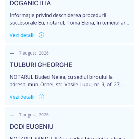
DOGANIC ILIA
Informație privind deschiderea procedurii
succesorale Eu, notarul, Toma Elena, în temeiul art.
71 Legii 246/2018 privind la procedură notarială
Vezi detalii
notific Moștenitorii/ persoană care are un interes
legitim, despre deschiderea procedurii succesorale
notariale în urma decesului cet. DOGANIC ILIA,
7 august, 2026
decedat la data de 09.02.2025, cod personal
TULBURI GHEORGHE
2007040006216. Eliberarea certificatului de
moștenitor este planificată în prealabil pentru […]
NOTARUL Budeci Nelea, cu sediul biroului la
adresa: mun. Orhei, str. Vasile Lupu, nr. 3, of. 27,
anunță despre deschiderea procedurii succesorale
Vezi detalii
în urma decesului cet. TULBURI GHEORGHE,
născut/ă la 18.06.1970, IDNP 2002027022038,
decedat/ă la 16 mai 2026. Eliberarea certificatului de
7 august, 2026
moștenitor este planificată în prealabil după data
DODI EUGENIU
de 16.05.2027 termenul de opțiune pentru
acceptarea […]
NOTARUL SANDU INA cu sediul biroului la adresa: