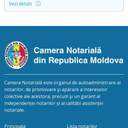
Vezi detalii
deschiderea procedurii succesorale cu următorul
conținut: Informație privind deschiderea procedurii
succesorale Notarul Panciuc Aurica, cu sediul
biroului la adresa: R.Moldova, or.Sîngerei,
str.Independenţei, 83/4, anunță despre deschiderea
procedurii succesorale în urma decesului
cet.Dumbrava Nadejda, cetățeană moldoveană, a.n.
20 aprilie […]
Camera Notarială este organul de autoadministrare al
notarilor, de promovare şi apărare a intereselor
colective ale acestora, precum şi un garant al
independenței notarilor și al calității asistenței
notariale.
Principala
Lista notarilor