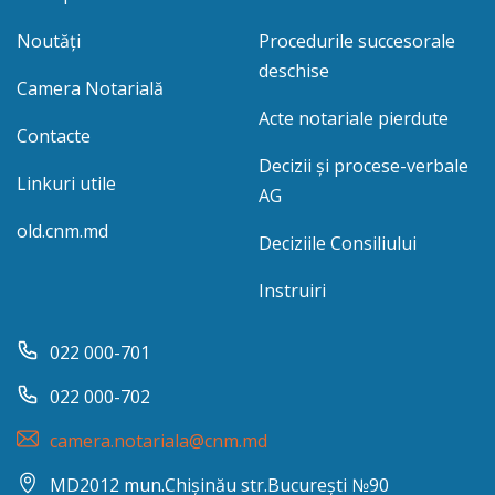
Noutăți
Procedurile succesorale
deschise
Camera Notarială
Acte notariale pierdute
Contacte
Decizii și procese-verbale
Linkuri utile
AG
old.cnm.md
Deciziile Consiliului
Instruiri
022 000-701
022 000-702
camera.notariala@cnm.md
MD2012 mun.Chișinău str.București №90