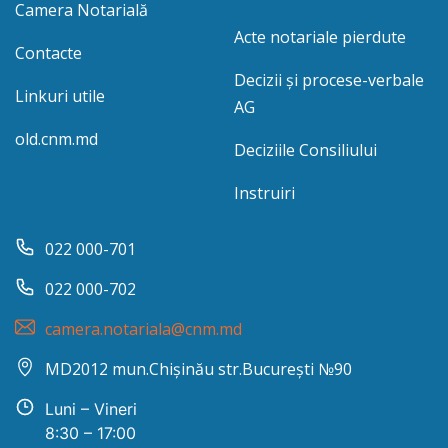
Camera Notarială
Acte notariale pierdute
Contacte
Decizii și procese-verbale
Linkuri utile
AG
old.cnm.md
Deciziile Consiliului
Instruiri
022 000-701
022 000-702
camera.notariala@cnm.md
MD2012 mun.Chișinău str.București №90
Luni – Vineri
8:30 – 17:00