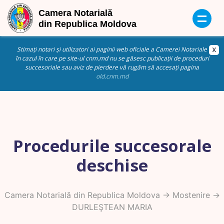
Stimați notari și utilizatori ai paginii web oficiale a Camerei Notariale
în cazul în care pe site-ul cnm.md nu se găsesc publicații de proceduri
succesoriale sau aviz de pierdere vă rugăm să accesați pagina
old.cnm.md
Procedurile succesorale
deschise
Camera Notarială din Republica Moldova
->
Mostenire
->
DURLEŞTEAN MARIA