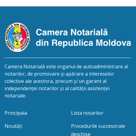
Eliberarea certificatului de moștenitor este
planificată în prealabil după data de 06.11.2026, cu
condiția constatării cu certitudine a faptelor
necesare pentru justificarea […]
Camera Notarială este organul de autoadministrare al
notarilor, de promovare şi apărare a intereselor
colective ale acestora, precum şi un garant al
independenței notarilor și al calității asistenței
notariale.
Principala
Lista notarilor
Noutăți
Procedurile succesorale
deschise