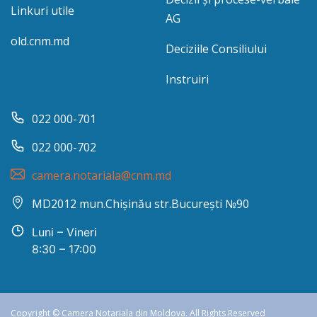
Linkuri utile
AG
old.cnm.md
Deciziile Consiliului
Instruiri
022 000-701
022 000-702
camera.notariala@cnm.md
MD2012 mun.Chișinău str.București №90
Luni – Vineri
8:30 – 17:00
Copyright © Camera Notariala din Moldova. All Rights Reserved