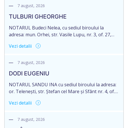
notariale în urma decesului cet. DOGANIC ILIA,
7 august, 2026
decedat la data de 09.02.2025, cod personal
TULBURI GHEORGHE
2007040006216. Eliberarea certificatului de
moștenitor este planificată în prealabil pentru […]
NOTARUL Budeci Nelea, cu sediul biroului la
adresa: mun. Orhei, str. Vasile Lupu, nr. 3, of. 27,
anunță despre deschiderea procedurii succesorale
Vezi detalii
în urma decesului cet. TULBURI GHEORGHE,
născut/ă la 18.06.1970, IDNP 2002027022038,
decedat/ă la 16 mai 2026. Eliberarea certificatului de
7 august, 2026
moștenitor este planificată în prealabil după data
DODI EUGENIU
de 16.05.2027 termenul de opțiune pentru
acceptarea […]
NOTARUL SANDU INA cu sediul biroului la adresa:
or. Telenești, str. Ștefan cel Mare și Sfânt nr. 4, of.
1, anunță despre deschiderea procedurii
Vezi detalii
succesorale în urma decesului cet. DODI EUGENIU,
născut/ă la 11.03.1941, cod personal
2003035009604, decedat/ă la data de 12.01.2026
7 august, 2026
/doisprezece ianuarie anul două mii douăzeci și