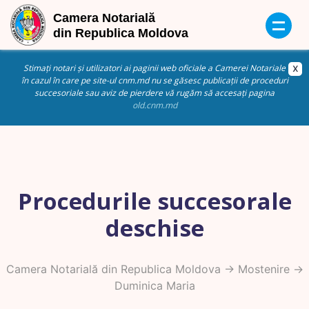
Stimați notari și utilizatori ai paginii web oficiale a Camerei Notariale
în cazul în care pe site-ul cnm.md nu se găsesc publicații de proceduri
succesoriale sau aviz de pierdere vă rugăm să accesați pagina
old.cnm.md
Procedurile succesorale
deschise
Camera Notarială din Republica Moldova
->
Mostenire
->
Duminica Maria