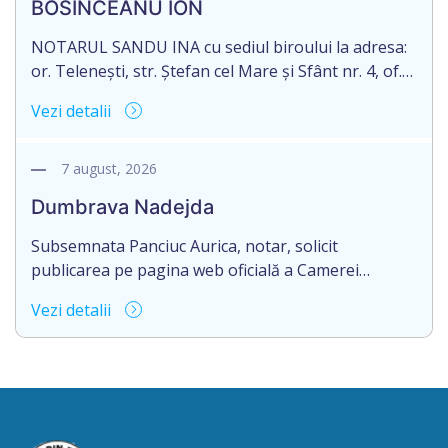
BOSÎNCEANU ION
șase/. Eliberarea certificatului de moștenitor este
[…]
NOTARUL SANDU INA cu sediul biroului la adresa:
or. Telenești, str. Ștefan cel Mare și Sfânt nr. 4, of.
1, anunță despre deschiderea procedurii
Vezi detalii
succesorale în urma decesului cet. BOSÎNCEANU
ION, născut/ă la 21.07.1980, cod personal
0991201351317, decedat/ă la data de 15.05.2021
7 august, 2026
/cincisprezece mai anul două mii douăzeci și unu/.
Dumbrava Nadejda
Eliberarea certificatului de moștenitor este […]
Subsemnata Panciuc Aurica, notar, solicit
publicarea pe pagina web oficială a Camerei
Notariale www.cnm.md a Informației despre
Vezi detalii
deschiderea procedurii succesorale cu următorul
conținut: Informație privind deschiderea procedurii
succesorale Notarul Panciuc Aurica, cu sediul
biroului la adresa: R.Moldova, or.Sîngerei,
str.Independenţei, 83/4, anunță despre deschiderea
procedurii succesorale în urma decesului