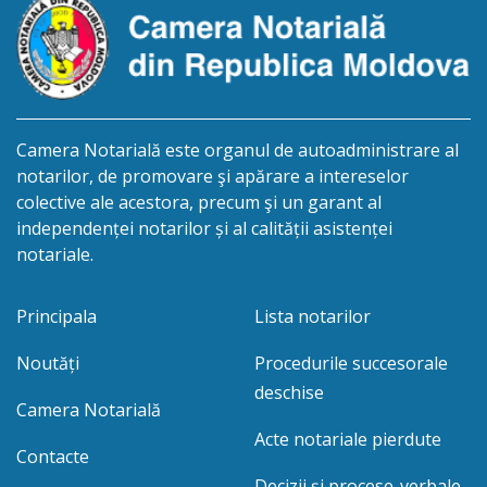
cet.Dumbrava Nadejda, cetățeană moldoveană, a.n.
20 aprilie […]
Camera Notarială este organul de autoadministrare al
notarilor, de promovare şi apărare a intereselor
colective ale acestora, precum şi un garant al
independenței notarilor și al calității asistenței
notariale.
Principala
Lista notarilor
Noutăți
Procedurile succesorale
deschise
Camera Notarială
Acte notariale pierdute
Contacte
Decizii și procese-verbale