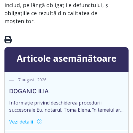
includ, pe lângă obligațiile defunctului, și
obligațiile ce rezultă din calitatea de
moștenitor.
Articole asemănătoare
7 august, 2026
DOGANIC ILIA
Informație privind deschiderea procedurii
succesorale Eu, notarul, Toma Elena, în temeiul art.
71 Legii 246/2018 privind la procedură notarială
Vezi detalii
notific Moștenitorii/ persoană care are un interes
legitim, despre deschiderea procedurii succesorale