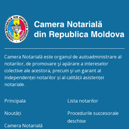
/cincisprezece mai anul două mii douăzeci și unu/.
Eliberarea certificatului de moștenitor este […]
Camera Notarială este organul de autoadministrare al
notarilor, de promovare şi apărare a intereselor
colective ale acestora, precum şi un garant al
independenței notarilor și al calității asistenței
notariale.
Principala
Lista notarilor
Noutăți
Procedurile succesorale
deschise
Camera Notarială