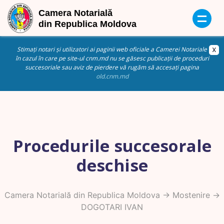
Stimați notari și utilizatori ai paginii web oficiale a Camerei Notariale
în cazul în care pe site-ul cnm.md nu se găsesc publicații de proceduri
succesoriale sau aviz de pierdere vă rugăm să accesați pagina
old.cnm.md
Procedurile succesorale
deschise
Camera Notarială din Republica Moldova
->
Mostenire
->
DOGOTARI IVAN