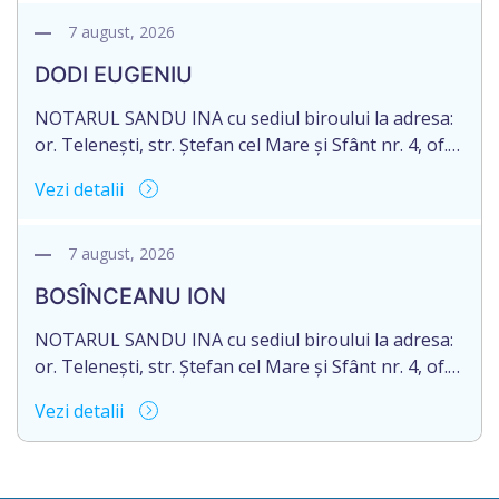
născut/ă la 18.06.1970, IDNP 2002027022038,
decedat/ă la 16 mai 2026. Eliberarea certificatului de
7 august, 2026
moștenitor este planificată în prealabil după data
DODI EUGENIU
de 16.05.2027 termenul de opțiune pentru
acceptarea […]
NOTARUL SANDU INA cu sediul biroului la adresa:
or. Telenești, str. Ștefan cel Mare și Sfânt nr. 4, of.
1, anunță despre deschiderea procedurii
Vezi detalii
succesorale în urma decesului cet. DODI EUGENIU,
născut/ă la 11.03.1941, cod personal
2003035009604, decedat/ă la data de 12.01.2026
7 august, 2026
/doisprezece ianuarie anul două mii douăzeci și
BOSÎNCEANU ION
șase/. Eliberarea certificatului de moștenitor este
[…]
NOTARUL SANDU INA cu sediul biroului la adresa:
or. Telenești, str. Ștefan cel Mare și Sfânt nr. 4, of.
1, anunță despre deschiderea procedurii
Vezi detalii
succesorale în urma decesului cet. BOSÎNCEANU
ION, născut/ă la 21.07.1980, cod personal
0991201351317, decedat/ă la data de 15.05.2021