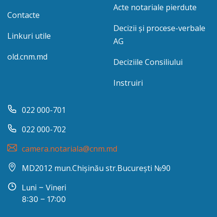
Acte notariale pierdute
Contacte
Decizii și procese-verbale
Linkuri utile
AG
old.cnm.md
Deciziile Consiliului
Instruiri
022 000-701
022 000-702
camera.notariala@cnm.md
MD2012 mun.Chișinău str.București №90
Luni – Vineri
8:30 – 17:00