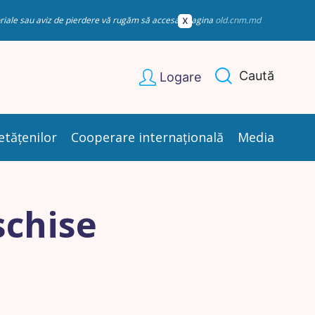
esoriale sau aviz de pierdere vă rugăm să accesați pagina
old.cnm.md
Caută
Logare
etățenilor
Cooperare internațională
Media
schise