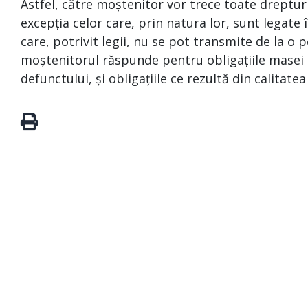
Astfel, către moștenitor vor trece toate drepturi
excepția celor care, prin natura lor, sunt legat
care, potrivit legii, nu se pot transmite de la o p
moștenitorul răspunde pentru obligațiile masei s
defunctului, și obligațiile ce rezultă din calitate