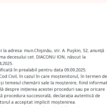
a adresa: mun.Chişinău, str. A. Puşkin, 52, anunță
rma decesului cet. DIACONU ION, născut la
4.2025.
ificată în prealabil pentru data 09.09.2025.
 Cod Civil, în cazul în care moștenitorul, în termen de
 și temeiul chemării sale la moștenire, fiind informa
ă despre inițierea acestei proceduri sau pe oricare
ră procedura succesorală, declarația autentică de
torul a acceptat implicit moștenirea.