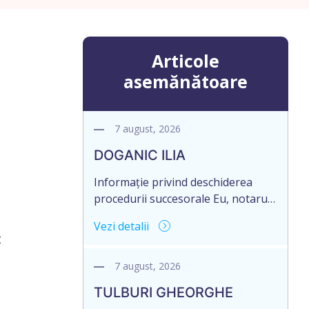
Articole
asemănătoare
7 august, 2026
DOGANIC ILIA
Informație privind deschiderea
procedurii succesorale Eu, notarul,
Toma Elena, în temeiul art. 71 Legii
Vezi detalii
246/2018 privind la procedură
t
notarială notific Moștenitorii/
persoană care are un interes
7 august, 2026
legitim, despre deschiderea
TULBURI GHEORGHE
procedurii succesorale notariale în