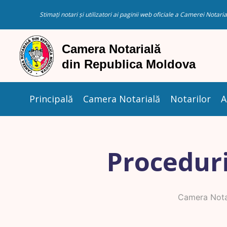
Stimați notari și utilizatori ai paginii web oficiale a Camerei Nota
Principală
Camera Notarială
Notarilor
A
Proceduri
Camera Nota