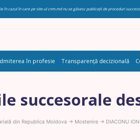
riale în cazul în care pe site-ul cnm.md nu se găsesc publicații de proceduri succ
dmiterea în profesie
Transparență decizională
C
le succesorale de
rială din Republica Moldova
->
Mostenire
-> DIACONU ION