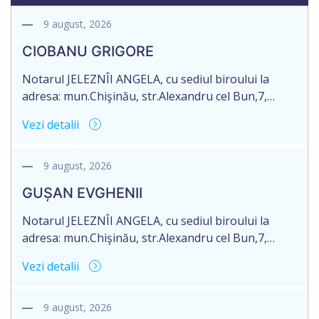
9 august, 2026
CIOBANU GRIGORE
Notarul JELEZNÎI ANGELA, cu sediul biroului la
adresa: mun.Chişinău, str.Alexandru cel Bun,7,
of.105, anunță despre deschiderea procedurii
Vezi detalii
succesorale în urma decesului cet.CIOBANU
GRIGORE, d.n. 29.11.1936, IDNP 2000003045381,
decedat la data de 15 aprilie 2026. Informăm
9 august, 2026
succesibilii, că conform prevederilor legale, pentru
GUȘAN EVGHENII
moștenirile deschise începând cu 01.04.2026
termenul de opțiune pentru acceptarea sau
Notarul JELEZNÎI ANGELA, cu sediul biroului la
renunțarea la moștenire […]
adresa: mun.Chişinău, str.Alexandru cel Bun,7,
of.105, anunță despre deschiderea procedurii
Vezi detalii
succesorale în urma decesului cet.GUȘAN
EVGHENII, d.n.10.04.1978, IDNP 0990211026369,
decedat la data de 13 iunie 2026. Informăm
9 august, 2026