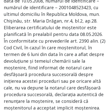
data de 10.05.2008, numărul de identificare –
numărul de identificare – 2001048523423, cu
ultimul domiciliu în Republica Moldova, mun.
Chişinău, str. Maria Drăgan, nr.4, bl.2, ap.28.
Eliberarea certificatului de moștenitor este
planificată în prealabil pentru data 08.05.2026.
În conformitate cu prevederile art. 2390 alin. (2)
Cod Civil, în cazul în care moștenitorul, în
termen de 6 luni din data în care a aflat despre
devoluțiune și temeiul chemării sale la
moștenire, fiind informat de notarul care
desfășoară procedura succesorală despre
inițierea acestei proceduri sau pe oricare altă
cale, nu va depune la notarul care desfășoară
procedura succesorală, declarația autentică de
renunțare la moștenire, se consideră că
moștenitorul a acceptat implicit moștenirea.