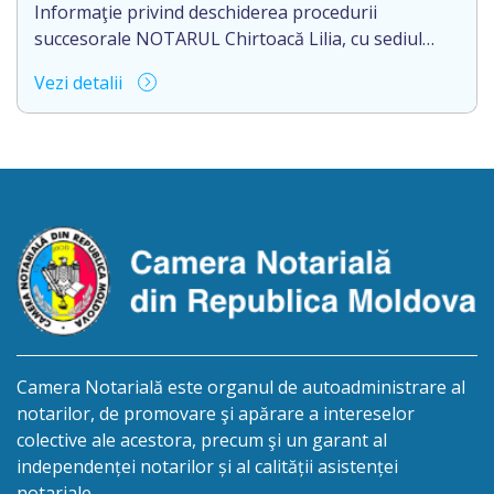
luni din data decesului (data deschiderii moștenirii).
Informaţie privind deschiderea procedurii
Eliberarea certificatului […]
succesorale NOTARUL Chirtoacă Lilia, cu sediul
biroului la adresa: mun.Chişinău,
Vezi detalii
str.M.Kogălniceanu nr.3, ap.1, anunţă despre
deschiderea procedurii succesorale în urma
decesului cet. TULUȘ NATALIA, născută la
08.08.1973, IDNP 0961809896633, decedată la
21.02.2026. Eliberarea certificatului de moştenitor
este planificată în prealabil în termen de 2 (două)
luni din ziua publicării avizului, cu […]
Camera Notarială este organul de autoadministrare al
notarilor, de promovare şi apărare a intereselor
colective ale acestora, precum şi un garant al
independenței notarilor și al calității asistenței
notariale.