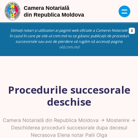
Stimați notari și utilizatori ai paginii web oficiale a Camerei Notariale
în cazul în care pe site-ul cnm.md nu se găsesc publicații de proceduri
succesoriale sau aviz de pierdere vă rugăm să accesați pagina
old.cnm.md
Procedurile succesorale
deschise
Camera Notarială din Republica Moldova
->
Mostenire
->
Deschiderea procedurii succesorale dupa decesul
Necrasova Elena notar Palii Olga