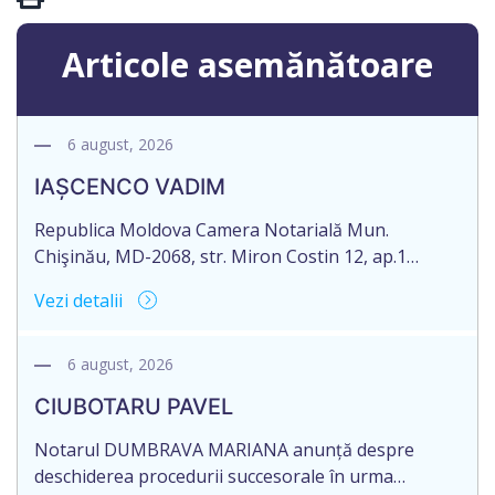
Articole asemănătoare
6 august, 2026
IAȘCENCO VADIM
Republica Moldova Camera Notarială Mun.
Chişinău, MD-2068, str. Miron Costin 12, ap.1
Biroul Notarial al Notarului PANCOVA NELLI Tel: (+
Vezi detalii
373 22) 43-45-06; 43-45-07 Nr. de ieșire: 485 Din 06
august 2026 CAMERA NOTARIALĂ MD-2012, mun.
Chișinău, str. București 90 of.16 Informație privind
6 august, 2026
deschiderea procedurii succesorale NOTARUL
CIUBOTARU PAVEL
PANCOVA NELLI, cu sediul biroului la adresa: mun.
[…]
Notarul DUMBRAVA MARIANA anunță despre
deschiderea procedurii succesorale în urma