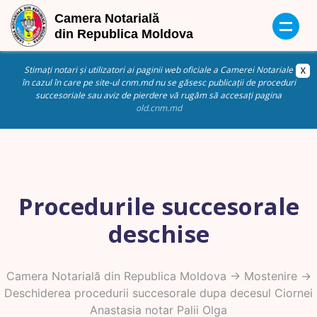
Stimați notari și utilizatori ai paginii web oficiale a Camerei Notariale
în cazul în care pe site-ul cnm.md nu se găsesc publicații de proceduri
succesoriale sau aviz de pierdere vă rugăm să accesați pagina
old.cnm.md
Procedurile succesorale
deschise
Camera Notarială din Republica Moldova
->
Mostenire
->
Deschiderea procedurii succesorale dupa decesul Ciornei
Anastasia notar Palii Olga