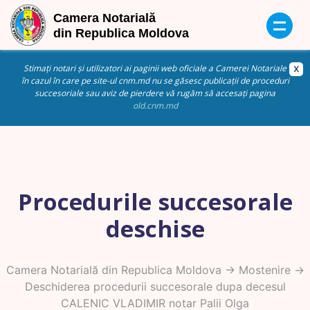
Stimați notari și utilizatori ai paginii web oficiale a Camerei Notariale
în cazul în care pe site-ul cnm.md nu se găsesc publicații de proceduri
succesoriale sau aviz de pierdere vă rugăm să accesați pagina
old.cnm.md
Procedurile succesorale
deschise
Camera Notarială din Republica Moldova
->
Mostenire
->
Deschiderea procedurii succesorale dupa decesul
CALENIC VLADIMIR notar Palii Olga